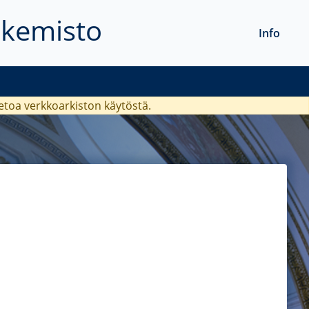
akemisto
Info
ietoa verkkoarkiston käytöstä.