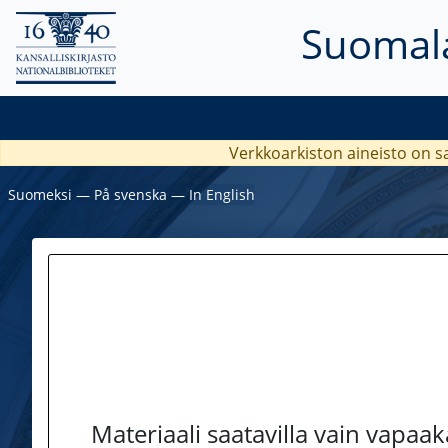
Suomala
Verkkoarkiston aineisto on s
Suomeksi
―
På svenska
―
In English
Materiaali saatavilla vain vapaa