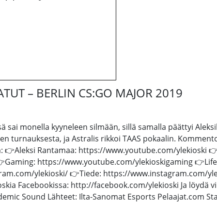
TUT – BERLIN CS:GO MAJOR 2019
sä sai monella kyyneleen silmään, sillä samalla päättyi Alek
en turnauksesta, ja Astralis rikkoi TAAS pokaalin. Kommentoi
ia: 👉Aleksi Rantamaa: https://www.youtube.com/ylekioski 
👉Gaming: https://www.youtube.com/ylekioskigaming 👉Life:
gram.com/ylekioski/ 👉Tiede: https://www.instagram.com/ylek
kia Facebookissa: http://facebook.com/ylekioski Ja löydä vie
Epidemic Sound Lähteet: Ilta-Sanomat Esports Pelaajat.com S