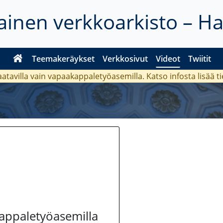
inen verkkoarkisto – H
Teemakeräykset
Verkkosivut
Videot
Twiitit
aatavilla vain vapaakappaletyöasemilla. Katso
infosta
lisää t
kappaletyöasemilla