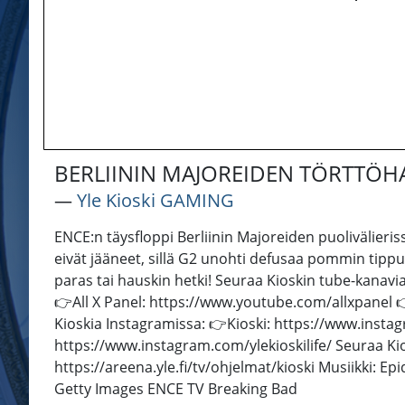
BERLIININ MAJOREIDEN TÖRTTÖHA
―
Yle Kioski GAMING
ENCE:n täysfloppi Berliinin Majoreiden puolivälieris
eivät jääneet, sillä G2 unohti defusaa pommin tippu
paras tai hauskin hetki! Seuraa Kioskin tube-kanav
👉All X Panel: https://www.youtube.com/allxpanel 
Kioskia Instagramissa: 👉Kioski: https://www.insta
https://www.instagram.com/ylekioskilife/ Seuraa Kios
https://areena.yle.fi/tv/ohjelmat/kioski Musiikki: 
Getty Images ENCE TV Breaking Bad