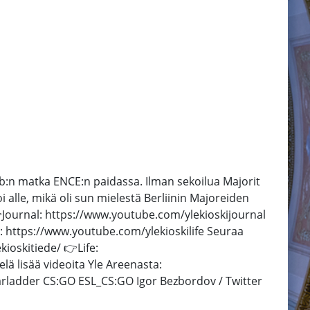
sib:n matka ENCE:n paidassa. Ilman sekoilua Majorit
 alle, mikä oli sun mielestä Berliinin Majoreiden
Journal: https://www.youtube.com/ylekioskijournal
 https://www.youtube.com/ylekioskilife Seuraa
ioskitiede/ 👉Life:
lä lisää videoita Yle Areenasta:
tarladder CS:GO ESL_CS:GO Igor Bezbordov / Twitter