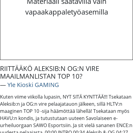
Materiaali saatavilla vain
vapaakappaletyöasemilla
RIITTÄÄKÖ ALEKSIB:N OG:N VIRE
MAAILMANLISTAN TOP 10?
―
Yle Kioski GAMING
Kuten viime viikolla lupasin, NYT SITÄ KYNTTÄÄ!!! Tsekataan
Aleksib:n ja OG:n vire pelaajatauon jälkeen, sillä HLTV:n
maaginen TOP 10 -sija häämöttää lähellä! Tsekataan myös
HAVU:n kondis, ja tutustutaan uuteen Savolaiseen e-
urheiluorgaan SAWO Esportsiin. Ja sit vielä sananen ENCE:n
uudesta pelaajasta. 00:00 INTRO 00:34 Aleksib & OG 04:27