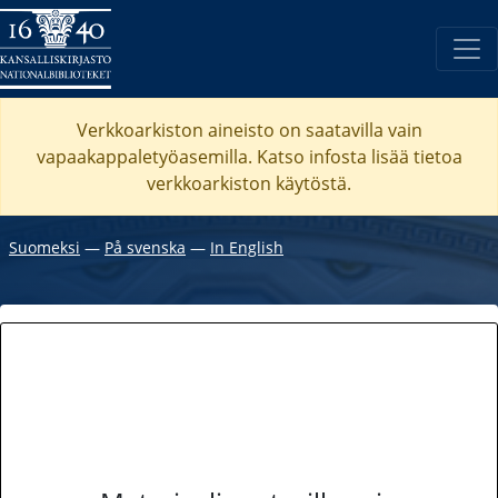
Verkkoarkiston aineisto on saatavilla vain
vapaakappaletyöasemilla. Katso
infosta
lisää tietoa
verkkoarkiston käytöstä.
Suomeksi
―
På svenska
―
In English