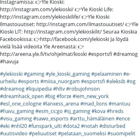
Instagramissa: 👉Yle Kioski:
http://instagram.com/ylekioski/ 👉Yle Kioski Life:
http://instagram.com/ylekioskilife/ 👉Yle Kioski
Ilmastouutiset: http://instagram.com/ilmastouutiset/ 👉Yle
Kioski LIT: http://instagram.com/ylekioskilit/ Seuraa Kioskia
Facebookissa: 👉http://facebook.com/ylekioski Ja löydä
vielä lisää videoita Yle Areenasta: 👉
http://areena.yle.fi/tv/ohjelmat/kioski #esportsfi #dreamog
#havuja
#ylekioski
#gaming
#yle_kioski_gaming
#pelaaminen
#e-
urheilu
#esports
#miisa_nuorgam
#esportsfi
#aleksib
#og
#dreamog
#liquipedia
#hltv
#robujohnson
#dreamhack_open
#big
#forze
#iem_new_york
#esl_one_cologne
#lanxess_arena
#mad_lions
#mantuu
#havu_gaming
#esm_cs:go
#sj_gaming
#kova
#hreds
#visu_gaming
#sawo_esports
#arttu_hämäläinen
#ence
#eki
#nhl20
#funspark_ulti
#dota2
#notah
#disturbed
#uutisvideo
#peliuutiset
#pelataan_suomeksi
#suomipelit