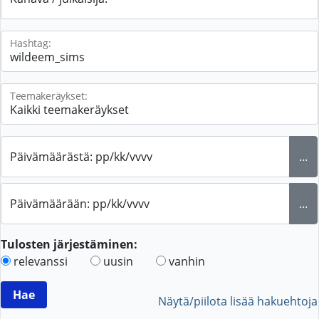
Hashtag:
Teemakeräykset:
Päivämäärästä: pp/kk/vvvv
...
Päivämäärään: pp/kk/vvvv
...
Tulosten järjestäminen:
relevanssi
uusin
vanhin
Näytä/piilota lisää hakuehtoja