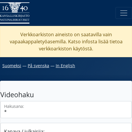
Verkkoarkiston aineisto on saatavilla vain
vapaakappaletyöasemilla. Katso
infosta
lisää tietoa
verkkoarkiston käytöstä.
Suomeksi
―
På svenska
―
In English
Videohaku
Hakusana:
Kanava / julkaisija: