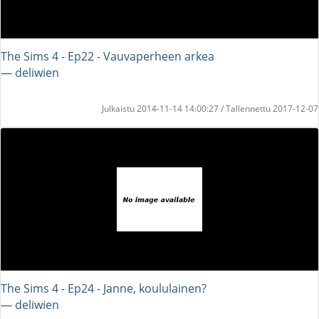
The Sims 4 - Ep22 - Vauvaperheen arkea
― deliwien
Julkaistu 2014-11-14 14:00:27 / Tallennettu 2017-12-07
The Sims 4 - Ep24 - Janne, koululainen?
― deliwien