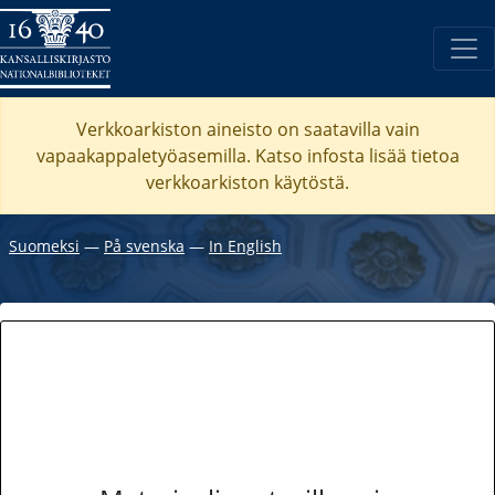
Verkkoarkiston aineisto on saatavilla vain
vapaakappaletyöasemilla. Katso
infosta
lisää tietoa
verkkoarkiston käytöstä.
Suomeksi
―
På svenska
―
In English