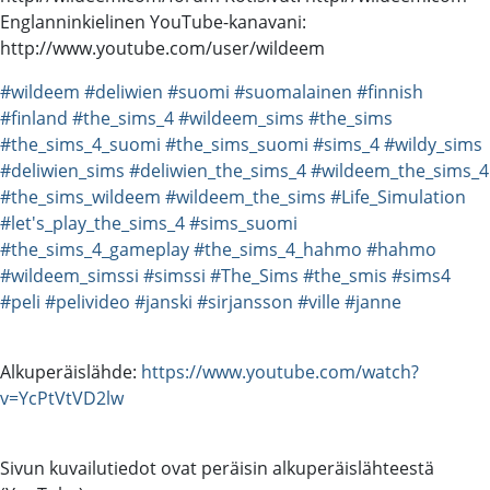
Englanninkielinen YouTube-kanavani:
http://www.youtube.com/user/wildeem
#wildeem
#deliwien
#suomi
#suomalainen
#finnish
#finland
#the_sims_4
#wildeem_sims
#the_sims
#the_sims_4_suomi
#the_sims_suomi
#sims_4
#wildy_sims
#deliwien_sims
#deliwien_the_sims_4
#wildeem_the_sims_4
#the_sims_wildeem
#wildeem_the_sims
#Life_Simulation
#let's_play_the_sims_4
#sims_suomi
#the_sims_4_gameplay
#the_sims_4_hahmo
#hahmo
#wildeem_simssi
#simssi
#The_Sims
#the_smis
#sims4
#peli
#pelivideo
#janski
#sirjansson
#ville
#janne
Alkuperäislähde:
https://www.youtube.com/watch?
v=YcPtVtVD2lw
Sivun kuvailutiedot ovat peräisin alkuperäislähteestä