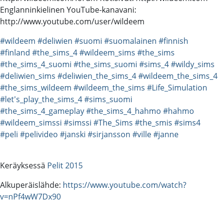
Englanninkielinen YouTube-kanavani:
http://www.youtube.com/user/wildeem
#wildeem
#deliwien
#suomi
#suomalainen
#finnish
#finland
#the_sims_4
#wildeem_sims
#the_sims
#the_sims_4_suomi
#the_sims_suomi
#sims_4
#wildy_sims
#deliwien_sims
#deliwien_the_sims_4
#wildeem_the_sims_4
#the_sims_wildeem
#wildeem_the_sims
#Life_Simulation
#let's_play_the_sims_4
#sims_suomi
#the_sims_4_gameplay
#the_sims_4_hahmo
#hahmo
#wildeem_simssi
#simssi
#The_Sims
#the_smis
#sims4
#peli
#pelivideo
#janski
#sirjansson
#ville
#janne
Keräyksessä
Pelit 2015
Alkuperäislähde:
https://www.youtube.com/watch?
v=nPf4wW7Dx90