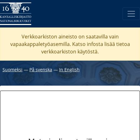
Verkkoarkiston aineisto on saatavilla vain
vapaakappaletyöasemilla. Katso
infosta
lisää tietoa
verkkoarkiston käytöstä.
Suomeksi
―
På svenska
―
In English