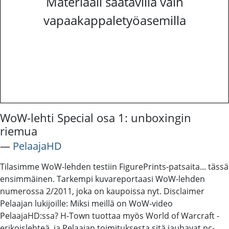
Materiaali saatavilla vain
vapaakappaletyöasemilla
WoW-lehti Special osa 1: unboxingin
riemua
―
PelaajaHD
Tilasimme WoW-lehden testiin FigurePrints-patsaita... tässä
ensimmäinen. Tarkempi kuvareportaasi WoW-lehden
numerossa 2/2011, joka on kaupoissa nyt. Disclaimer
Pelaajan lukijoille: Miksi meillä on WoW-video
PelaajaHD:ssa? H-Town tuottaa myös World of Warcraft -
erikoislehteä, ja Pelaajan toimituksesta sitä jauhavat pc-