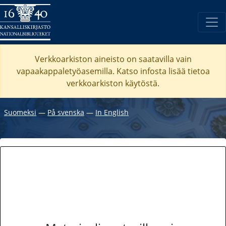
Verkkoarkiston aineisto on saatavilla vain
vapaakappaletyöasemilla. Katso
infosta
lisää tietoa
verkkoarkiston käytöstä.
Suomeksi
―
På svenska
―
In English