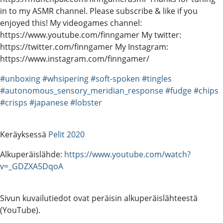
in to my ASMR channel. Please subscribe & like if you
enjoyed this! My videogames channel:
https://www.youtube.com/finngamer My twitter:
https://twitter.com/finngamer My Instagram:
https://www.instagram.com/finngamer/
#unboxing
#whsipering
#soft-spoken
#tingles
#autonomous_sensory_meridian_response
#fudge
#chips
#crisps
#japanese
#lobster
Keräyksessä
Pelit 2020
Alkuperäislähde:
https://www.youtube.com/watch?
v=_GDZXA5DqoA
Sivun kuvailutiedot ovat peräisin alkuperäislähteestä
(YouTube).