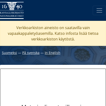
Verkkoarkiston aineisto on saatavilla vain
vapaakappaletyöasemilla. Katso
infosta
lisää tietoa
verkkoarkiston käytöstä.
Suomeksi
―
På svenska
―
In English