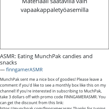
Materiaali saatavilla vain
vapaakappaletyöasemilla
ASMR: Eating MunchPak candies and
snacks
―
finngamerASMR
MunchPak sent me a nice box of goodies! Please leave a
comment if you'd like to see a monthly box like this on my
channel! If you're interested in subscribing to MuchPak,
take 3 dollars off with promo code FINNGAMERASMR. You
can get the discount from this link:
https://munchpak.com/finngamerasmr Thanks for tuning