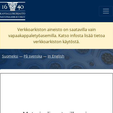
Verkkoarkiston aineisto on saatavilla vain
vapaakappaletyöasemilla. Katso
infosta
lisää tietoa
verkkoarkiston käytöstä.
Suomeksi
―
På svenska
―
In English