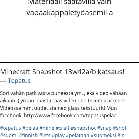
Materiaali saatavilla vain
vapaakappaletyöasemilla
Minecraft Snapshot 13w42a/b katsaus!
―
Tepatus
Sori vähän pätkivästä puheesta ym. , eka video vähään
aikaan :) yritän päästä taas videoiden tekemis arkeen!
Videossa mm. uudet stained glass tekstuurit! Mun
facebook: http://www.facebook.com/tepatuspelaa
#tepatus
#pelaa
#mine
#craft
#snapshot
#snap
#shot
#suomi
#finnish
#lets
#play
#pelataan
#suomeksi
#in