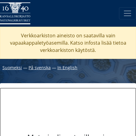
Verkkoarkiston aineisto on saatavilla vain
vapaakappaletyöasemilla. Katso
infosta
lisää tietoa
verkkoarkiston käytöstä.
Suomeksi
―
På svenska
―
In English