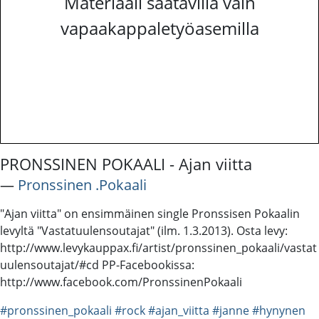
Materiaali saatavilla vain
vapaakappaletyöasemilla
PRONSSINEN POKAALI - Ajan viitta
―
Pronssinen .Pokaali
"Ajan viitta" on ensimmäinen single Pronssisen Pokaalin
levyltä "Vastatuulensoutajat" (ilm. 1.3.2013). Osta levy:
http://www.levykauppax.fi/artist/pronssinen_pokaali/vastat
uulensoutajat/#cd PP-Facebookissa:
http://www.facebook.com/PronssinenPokaali
#pronssinen_pokaali
#rock
#ajan_viitta
#janne
#hynynen