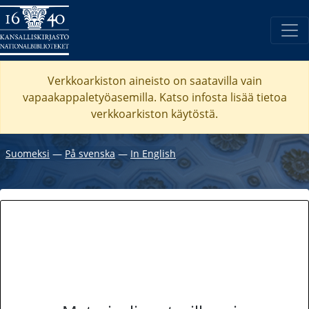
Verkkoarkiston aineisto on saatavilla vain
vapaakappaletyöasemilla. Katso
infosta
lisää tietoa
verkkoarkiston käytöstä.
Suomeksi
―
På svenska
―
In English