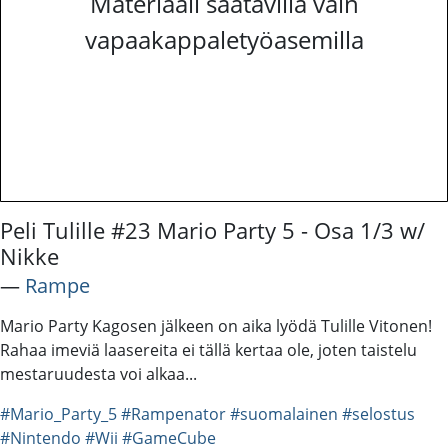
Materiaali saatavilla vain
vapaakappaletyöasemilla
Peli Tulille #23 Mario Party 5 - Osa 1/3 w/
Nikke
―
Rampe
Mario Party Kagosen jälkeen on aika lyödä Tulille Vitonen!
Rahaa imeviä laasereita ei tällä kertaa ole, joten taistelu
mestaruudesta voi alkaa...
#Mario_Party_5
#Rampenator
#suomalainen
#selostus
#Nintendo
#Wii
#GameCube