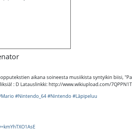
enator
putekstien aikana soineesta musiikista syntyikin biisi, "Pask
iiliksiä! : D Latauslinkki: http://www.wikiupload.com/7QPPN
#Mario
#Nintendo_64
#Nintendo
#Läpipeluu
?v=kmYhTXO1AsE