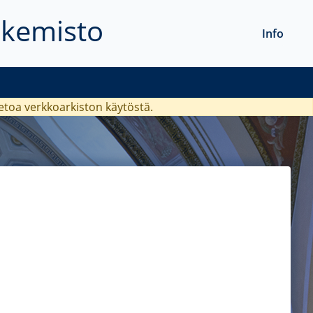
akemisto
Info
ietoa verkkoarkiston käytöstä.