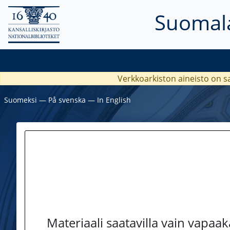
Suomala
Verkkoarkiston aineisto on s
Suomeksi
―
På svenska
―
In English
Materiaali saatavilla vain vapaa