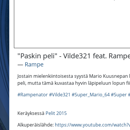
"Paskin peli" - Vilde321 feat. Ramp
―
Rampe
Jostain mielenkiintoisesta syystä Mario Kuusnepan lop
peli, mutta tämä kuvastaa hyvin läpipeluun lopun f
#Rampenator
#Vilde321
#Super_Mario_64
#Super
Keräyksessä
Pelit 2015
Alkuperäislähde:
https://www.youtube.com/watch