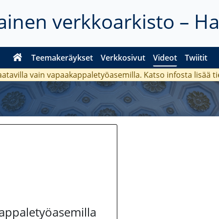
inen verkkoarkisto – H
Teemakeräykset
Verkkosivut
Videot
Twiitit
aatavilla vain vapaakappaletyöasemilla. Katso
infosta
lisää t
kappaletyöasemilla