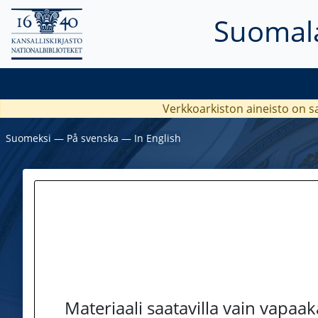
Suomala
Verkkoarkiston aineisto on s
Suomeksi
―
På svenska
―
In English
Materiaali saatavilla vain vapaa