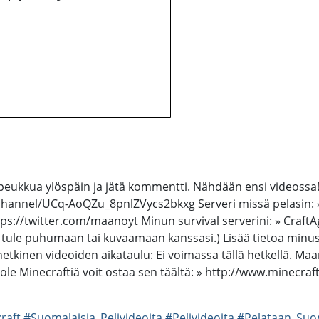
tä peukkua ylöspäin ja jätä kommentti. Nähdään ensi videossa
hannel/UCq-AoQZu_8pnlZVycs2bkxg Serveri missä pelasin: » 
s://twitter.com/maanoyt Minun survival serverini: » Craft
ule puhumaan tai kuvaamaan kanssasi.) Lisää tietoa minusta l
kinen videoiden aikataulu: Ei voimassa tällä hetkellä. Maanant
ei ole Minecraftiä voit ostaa sen täältä: » http://www.minecra
raft
#Suomalaisia_Pelivideoita
#Pelivideoita
#Pelataan_Suo