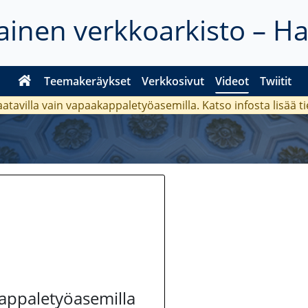
inen verkkoarkisto – H
Teemakeräykset
Verkkosivut
Videot
Twiitit
aatavilla vain vapaakappaletyöasemilla. Katso
infosta
lisää t
kappaletyöasemilla