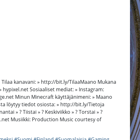
! Tilaa kanavani: » http://bit.ly/TilaaMaano Mukana
hypixel.net Sosiaaliset mediat: » Instagram:
Age.net Minun Minecraft käyttäjänimeni: » Maano
öytyy tiedot osiosta: » http://bit.ly/Tietoja
ai » ? Tiistai » ? Keskiviikko » ? Torstai » ?
ft.net Musiikki: Production Music courtesy of
meksi
#Suomi
#Finland
#Suomalaisia
#Gaming