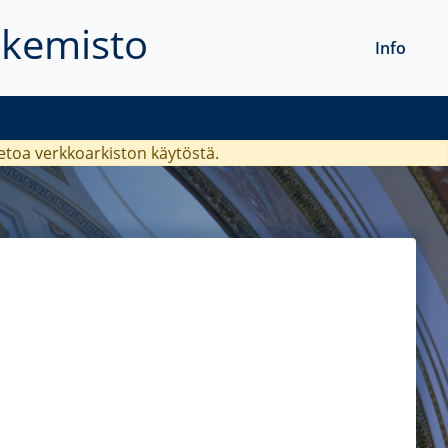
akemisto
Info
ietoa verkkoarkiston käytöstä.