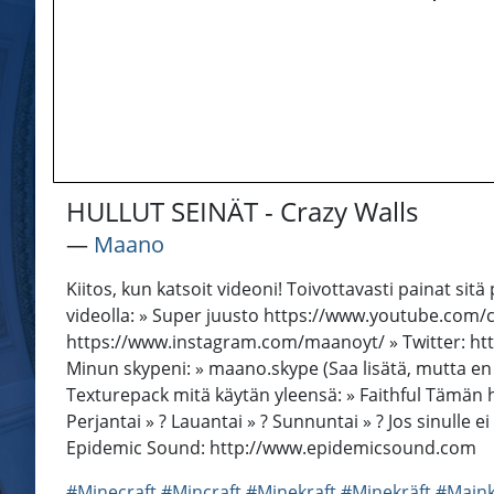
HULLUT SEINÄT - Crazy Walls
―
Maano
Kiitos, kun katsoit videoni! Toivottavasti painat si
videolla: » Super juusto https://www.youtube.com/c
https://www.instagram.com/maanoyt/ » Twitter: http
Minun skypeni: » maano.skype (Saa lisätä, mutta en t
Texturepack mitä käytän yleensä: » Faithful Tämän het
Perjantai » ? Lauantai » ? Sunnuntai » ? Jos sinulle 
Epidemic Sound: http://www.epidemicsound.com
#Minecraft
#Mincraft
#Minekraft
#Minekräft
#Maink