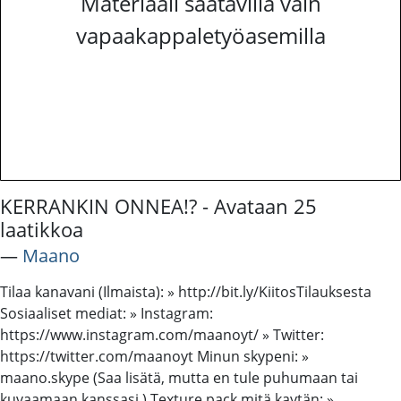
Materiaali saatavilla vain
vapaakappaletyöasemilla
KERRANKIN ONNEA!? - Avataan 25
laatikkoa
―
Maano
Tilaa kanavani (Ilmaista): » http://bit.ly/KiitosTilauksesta
Sosiaaliset mediat: » Instagram:
https://www.instagram.com/maanoyt/ » Twitter:
https://twitter.com/maanoyt Minun skypeni: »
maano.skype (Saa lisätä, mutta en tule puhumaan tai
kuvaamaan kanssasi.) Texture pack mitä kaytän: »