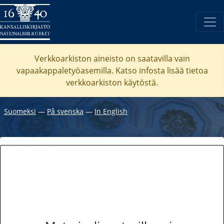
Verkkoarkiston aineisto on saatavilla vain
vapaakappaletyöasemilla. Katso
infosta
lisää tietoa
verkkoarkiston käytöstä.
Suomeksi
―
På svenska
―
In English