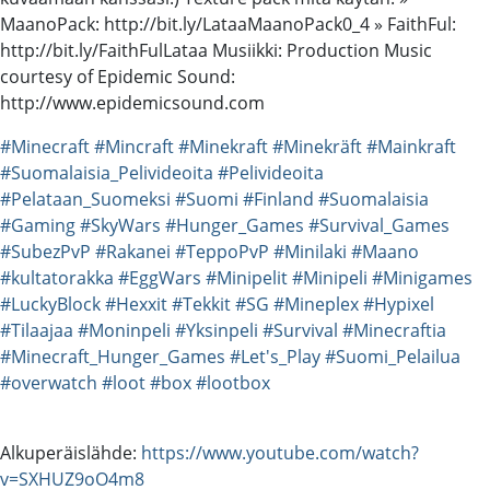
MaanoPack: http://bit.ly/LataaMaanoPack0_4 » FaithFul:
http://bit.ly/FaithFulLataa Musiikki: Production Music
courtesy of Epidemic Sound:
http://www.epidemicsound.com
#Minecraft
#Mincraft
#Minekraft
#Minekräft
#Mainkraft
#Suomalaisia_Pelivideoita
#Pelivideoita
#Pelataan_Suomeksi
#Suomi
#Finland
#Suomalaisia
#Gaming
#SkyWars
#Hunger_Games
#Survival_Games
#SubezPvP
#Rakanei
#TeppoPvP
#Minilaki
#Maano
#kultatorakka
#EggWars
#Minipelit
#Minipeli
#Minigames
#LuckyBlock
#Hexxit
#Tekkit
#SG
#Mineplex
#Hypixel
#Tilaajaa
#Moninpeli
#Yksinpeli
#Survival
#Minecraftia
#Minecraft_Hunger_Games
#Let's_Play
#Suomi_Pelailua
#overwatch
#loot
#box
#lootbox
Alkuperäislähde:
https://www.youtube.com/watch?
v=SXHUZ9oO4m8