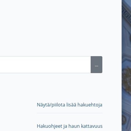
...
Näytä/piilota lisää hakuehtoja
Hakuohjeet ja haun kattavuus