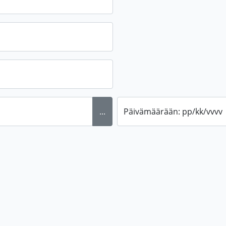
...
Päivämäärään: pp/kk/vvvv