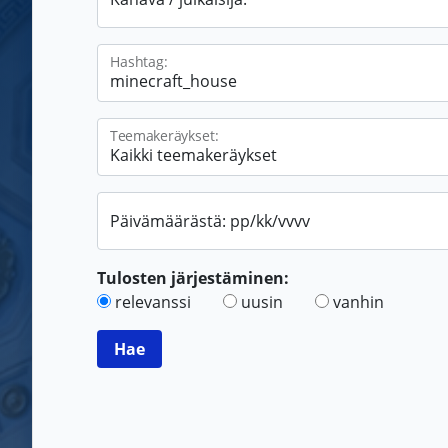
Hashtag:
Teemakeräykset:
Päivämäärästä: pp/kk/vvvv
Tulosten järjestäminen:
relevanssi
uusin
vanhin