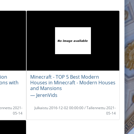
sion
Minecraft - TOP 5 Best Modern
ons with
Houses in Minecraft - Modern Houses
and Mansions
― JerenVids
lennettu 2021-
Julkaistu 2016-12-02 00:00:00 / Tallennettu 2021-
05-14
05-14