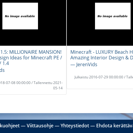
 1.5: MILLIONAIRE MANSION!
Minecraft - LUXURY Beach H
ign Ideas for Minecraft PE /
Amazing Interior Design &
 1.4
― JerenVids
ds
Julkaistu 2016-07-29 00:00:00 / Tal
2018-07-08 00:00:00 / Tallennettu 2021-
05-14
kuohjeet
―
Viittausohje
―
Yhteystiedot
―
Ehdota kerättävä