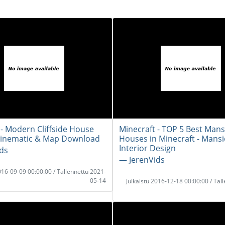
 - Modern Cliffside House
Minecraft - TOP 5 Best Man
Cinematic & Map Download
Houses in Minecraft - Mansi
Interior Design
ds
― JerenVids
2016-09-09 00:00:00 / Tallennettu 2021-
05-14
Julkaistu 2016-12-18 00:00:00 / Tal