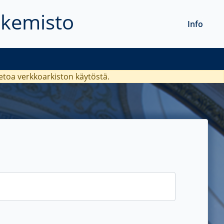
akemisto
Info
ietoa verkkoarkiston käytöstä.