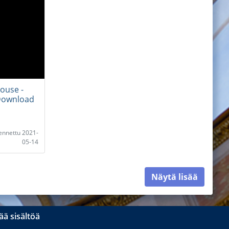
ouse -
 Download
lennettu 2021-
05-14
Näytä lisää
ä sisältöä