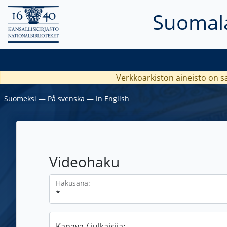
Suomala
Verkkoarkiston aineisto on s
Suomeksi
―
På svenska
―
In English
Videohaku
Hakusana:
Kanava / julkaisija: