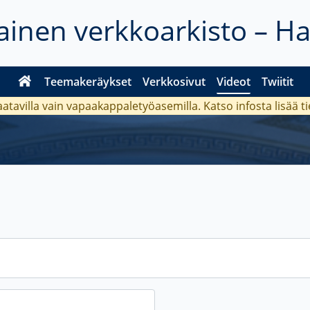
inen verkkoarkisto – H
Teemakeräykset
Verkkosivut
Videot
Twiitit
aatavilla vain vapaakappaletyöasemilla. Katso
infosta
lisää t