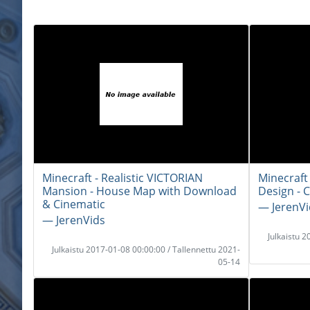
Minecraft - Realistic VICTORIAN
Minecraft
Mansion - House Map with Download
Design - 
& Cinematic
― JerenVi
― JerenVids
Julkaistu 
Julkaistu 2017-01-08 00:00:00 / Tallennettu 2021-
05-14