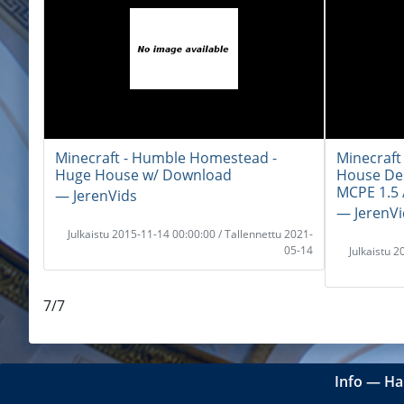
Minecraft - Humble Homestead -
Minecraft
Huge House w/ Download
House Des
MCPE 1.5 /
― JerenVids
― JerenVi
Julkaistu 2015-11-14 00:00:00 / Tallennettu 2021-
05-14
Julkaistu 
7/7
Info
―
Ha