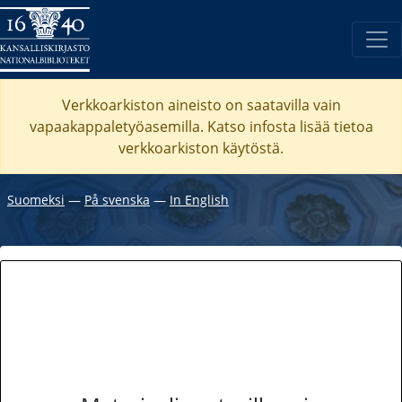
Verkkoarkiston aineisto on saatavilla vain
vapaakappaletyöasemilla. Katso
infosta
lisää tietoa
verkkoarkiston käytöstä.
Suomeksi
―
På svenska
―
In English