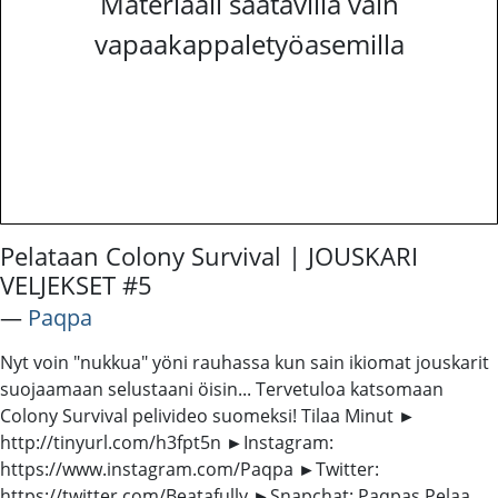
Materiaali saatavilla vain
vapaakappaletyöasemilla
Pelataan Colony Survival | JOUSKARI
VELJEKSET #5
―
Paqpa
Nyt voin "nukkua" yöni rauhassa kun sain ikiomat jouskarit
suojaamaan selustaani öisin... Tervetuloa katsomaan
Colony Survival pelivideo suomeksi! Tilaa Minut ►
http://tinyurl.com/h3fpt5n ►Instagram:
https://www.instagram.com/Paqpa ►Twitter:
https://twitter.com/Beatafully ►Snapchat: Paqpas Pelaa