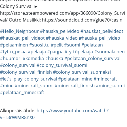
Colony Survival ►
http://store.steampowered.com/app/366090/Colony_Survi
val/ Outro Musiikki: https://soundcloud.com/glue70/casin
#Hello_Neighbour
#hauska_pelivideo
#hauskat_pelivideot
#hauskat_peli_videot
#hauska_video
#hauska_peli_video
#pelaaminen
#suosittu
#pelit
#suomi
#pelataan
#tyttö_pelaa
#pelaaja
#paqpa
#tyttöpelaaja
#suomalainen
#huumori
#komedia
#hauska
#pelataan_colony_survival
#colony_survival
#colony_survival_suomi
#colony_survival_finnish
#colony_survival_suomeksi
#let's_play_colony_survival
#pelataan_mine
#minecraft
#mine
#minecraft_suomi
#minecraft_finnish
#mine_suomi
#pelataan_minecraft
Alkuperäislähde:
https://www.youtube.com/watch?
v=T3rWiMR8nX0