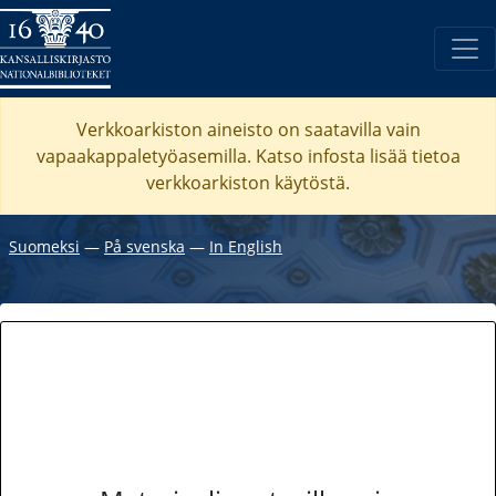
Verkkoarkiston aineisto on saatavilla vain
vapaakappaletyöasemilla. Katso
infosta
lisää tietoa
verkkoarkiston käytöstä.
Suomeksi
―
På svenska
―
In English