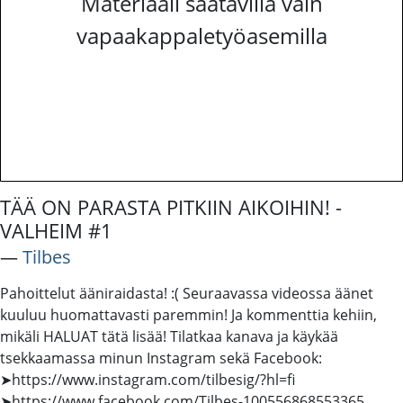
Materiaali saatavilla vain
vapaakappaletyöasemilla
TÄÄ ON PARASTA PITKIIN AIKOIHIN! -
VALHEIM #1
―
Tilbes
Pahoittelut ääniraidasta! :( Seuraavassa videossa äänet
kuuluu huomattavasti paremmin! Ja kommenttia kehiin,
mikäli HALUAT tätä lisää! Tilatkaa kanava ja käykää
tsekkaamassa minun Instagram sekä Facebook:
➤https://www.instagram.com/tilbesig/?hl=fi
➤https://www.facebook.com/Tilbes-100556868553365