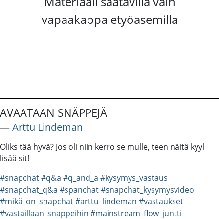
Materiaali saatavilla vain
vapaakappaletyöasemilla
AVAATAAN SNÄPPEJÄ
―
Arttu Lindeman
Oliks tää hyvä? Jos oli niin kerro se mulle, teen näitä kyyl
lisää sit!
#snapchat
#q&a
#q_and_a
#kysymys_vastaus
#snapchat_q&a
#spanchat
#snapchat_kysymysvideo
#mikä_on_snapchat
#arttu_lindeman
#vastaukset
#vastaillaan_snappeihin
#mainstream_flow_juntti