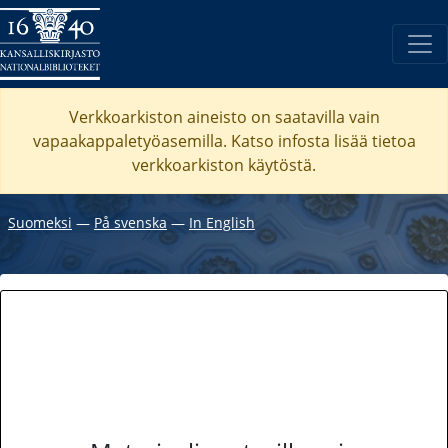
Verkkoarkiston aineisto on saatavilla vain
vapaakappaletyöasemilla. Katso
infosta
lisää tietoa
verkkoarkiston käytöstä.
Suomeksi
―
På svenska
―
In English