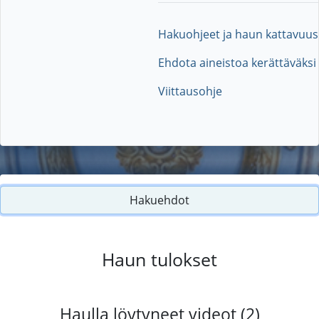
Hakuohjeet ja haun kattavuus
Ehdota aineistoa kerättäväksi
Viittausohje
Hakuehdot
Haun tulokset
Haulla löytyneet videot (2)