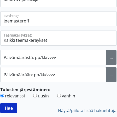
Hashtag:
Teemakeräykset:
Päivämäärästä: pp/kk/vvvv
...
Päivämäärään: pp/kk/vvvv
...
Tulosten järjestäminen:
relevanssi
uusin
vanhin
Näytä/piilota lisää hakuehtoja