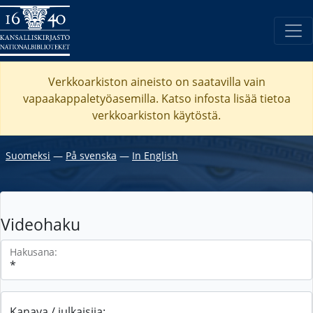
Verkkoarkiston aineisto on saatavilla vain
vapaakappaletyöasemilla. Katso
infosta
lisää tietoa
verkkoarkiston käytöstä.
Suomeksi
―
På svenska
―
In English
Videohaku
Hakusana:
Kanava / julkaisija: