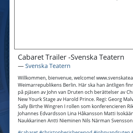
Cabaret Trailer -Svenska Teatern
―
Svenska Teatern
Willkommen, bienvenue, welcome! www.svenskateatern
Weimarrepublikens Berlin. Här ska han äntligen finn
på pjäsen av John van Druten och berättelser av C
New Yourk Stage av Harold Prince. Regi: Georg Malvi
Sally Birthe Wingren I rollen som konferencieren R
Johannes Edvardsson Lina Håkansson Matti Isokää
Naukkarinen Antti Nieminen Nils Närman Svensson 
#cabaret
#christopherisherwood
#johnvandruten