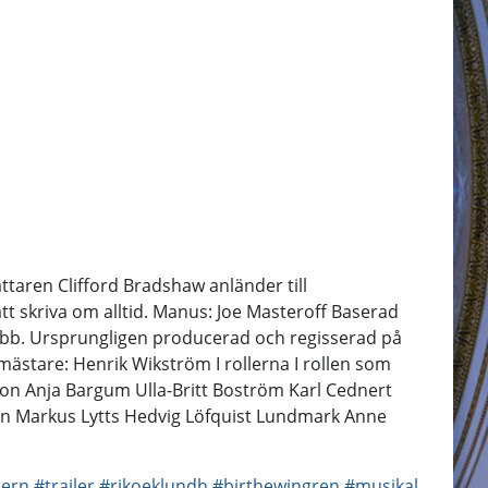
taren Clifford Bradshaw anländer till
tt skriva om alltid. Manus: Joe Masteroff Baserad
 Ebb. Ursprungligen producerad och regisserad på
mästare: Henrik Wikström I rollerna I rollen som
sson Anja Bargum Ulla-Britt Boström Karl Cednert
n Markus Lytts Hedvig Löfquist Lundmark Anne
tern
#trailer
#rikoeklundh
#birthewingren
#musikal