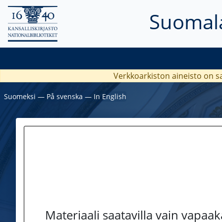
Suomala
Verkkoarkiston aineisto on s
Suomeksi
―
På svenska
―
In English
Materiaali saatavilla vain vapaa