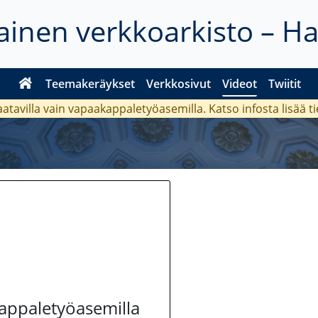
inen verkkoarkisto – H
Teemakeräykset
Verkkosivut
Videot
Twiitit
aatavilla vain vapaakappaletyöasemilla. Katso
infosta
lisää t
kappaletyöasemilla