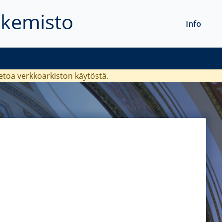
akemisto
Info
ietoa verkkoarkiston käytöstä.