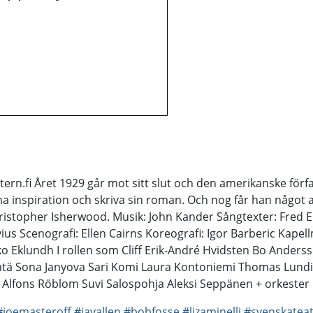
.fi Året 1929 går mot sitt slut och den amerikanske förfat
a inspiration och skriva sin roman. Och nog får han något a
hristopher Isherwood. Musik: John Kander Sångtexter: Fred
us Scenografi: Ellen Cairns Koreografi: Igor Barberic Kapell
iko Eklundh I rollen som Cliff Erik-André Hvidsten Bo Ander
ntä Sona Janyova Sari Komi Laura Kontoniemi Thomas Lundi
Alfons Röblom Suvi Salospohja Aleksi Seppänen + orkester
#joemasteroff
#jayallen
#bobfosse
#lizaminelli
#svenskatea