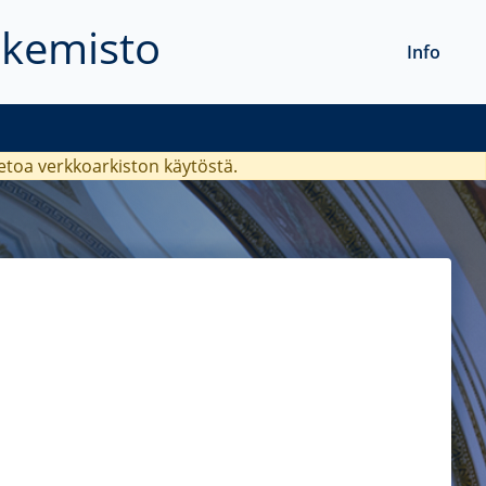
akemisto
Info
ietoa verkkoarkiston käytöstä.