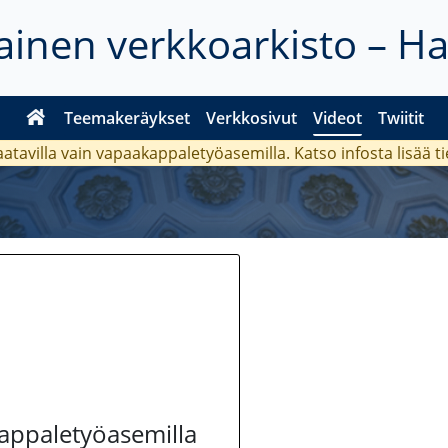
inen verkkoarkisto – H
Teemakeräykset
Verkkosivut
Videot
Twiitit
aatavilla vain vapaakappaletyöasemilla. Katso
infosta
lisää t
kappaletyöasemilla