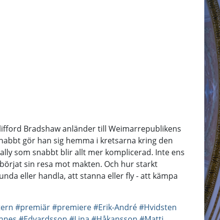
Clifford Bradshaw anländer till Weimarrepublikens
. Snabbt gör han sig hemma i kretsarna kring den
ally som snabbt blir allt mer komplicerad. Inte ens
åbörjat sin resa mot makten. Och hur starkt
unda eller handla, att stanna eller fly - att kämpa
tern
#premiär
#premiere
#Erik-André
#Hvidsten
nnes
#Edvardsson
#Lina
#Håkansson
#Matti