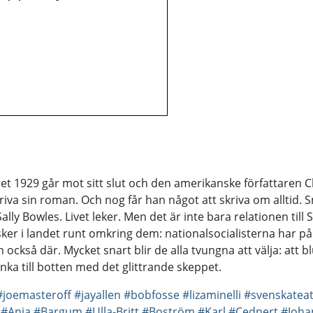
et 1929 går mot sitt slut och den amerikanske författaren 
skriva sin roman. Och nog får han något att skriva om alltid
y Bowles. Livet leker. Men det är inte bara relationen till S
sker i landet runt omkring dem: nationalsocialisterna har p
också där. Mycket snart blir de alla tvungna att välja: att bl
junka till botten med det glittrande skeppet.
#joemasteroff
#jayallen
#bobfosse
#lizaminelli
#svenskatea
#Anja
#Bargum
#Ulla-Britt
#Boström
#Karl
#Cednert
#Joha