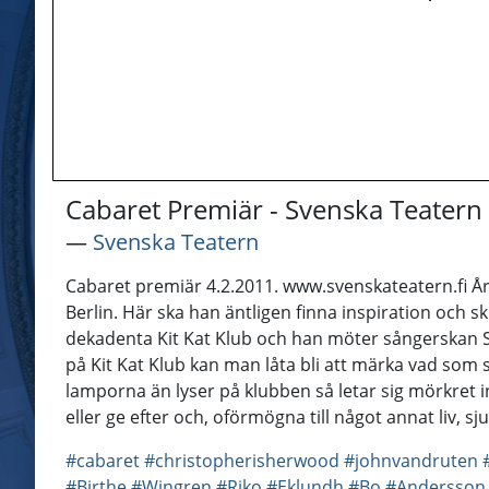
Cabaret Premiär - Svenska Teatern
―
Svenska Teatern
Cabaret premiär 4.2.2011. www.svenskateatern.fi År
Berlin. Här ska han äntligen finna inspiration och 
dekadenta Kit Kat Klub och han möter sångerskan Sall
på Kit Kat Klub kan man låta bli att märka vad som 
lamporna än lyser på klubben så letar sig mörkret in 
eller ge efter och, oförmögna till något annat liv, s
#cabaret
#christopherisherwood
#johnvandruten
#Birthe
#Wingren
#Riko
#Eklundh
#Bo
#Andersson