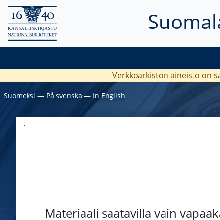
Suomala
Verkkoarkiston aineisto on s
Suomeksi
―
På svenska
―
In English
Materiaali saatavilla vain vapaa