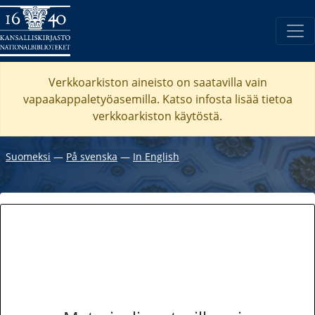
Verkkoarkiston aineisto on saatavilla vain
vapaakappaletyöasemilla. Katso
infosta
lisää tietoa
verkkoarkiston käytöstä.
Suomeksi
―
På svenska
―
In English