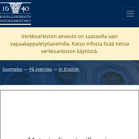
Verkkoarkiston aineisto on saatavilla vain
vapaakappaletyöasemilla. Katso
infosta
lisää tietoa
verkkoarkiston käytöstä.
Suomeksi
―
På svenska
―
In English