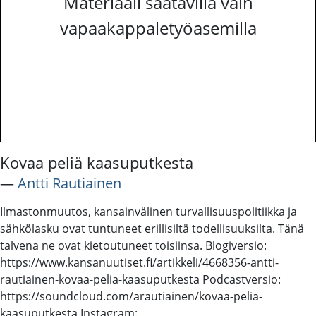
Materiaali saatavilla vain
vapaakappaletyöasemilla
Kovaa peliä kaasuputkesta
―
Antti Rautiainen
Ilmastonmuutos, kansainvälinen turvallisuuspolitiikka ja
sähkölasku ovat tuntuneet erillisiltä todellisuuksilta. Tänä
talvena ne ovat kietoutuneet toisiinsa. Blogiversio:
https://www.kansanuutiset.fi/artikkeli/4668356-antti-
rautiainen-kovaa-pelia-kaasuputkesta Podcastversio:
https://soundcloud.com/arautiainen/kovaa-pelia-
kaasuputkesta Instagram: