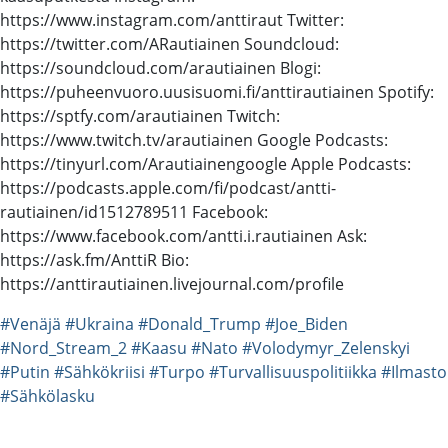
https://www.instagram.com/anttiraut Twitter:
https://twitter.com/ARautiainen Soundcloud:
https://soundcloud.com/arautiainen Blogi:
https://puheenvuoro.uusisuomi.fi/anttirautiainen Spotify:
https://sptfy.com/arautiainen Twitch:
https://www.twitch.tv/arautiainen Google Podcasts:
https://tinyurl.com/Arautiainengoogle Apple Podcasts:
https://podcasts.apple.com/fi/podcast/antti-
rautiainen/id1512789511 Facebook:
https://www.facebook.com/antti.i.rautiainen Ask:
https://ask.fm/AnttiR Bio:
https://anttirautiainen.livejournal.com/profile
#Venäjä
#Ukraina
#Donald_Trump
#Joe_Biden
#Nord_Stream_2
#Kaasu
#Nato
#Volodymyr_Zelenskyi
#Putin
#Sähkökriisi
#Turpo
#Turvallisuuspolitiikka
#Ilmasto
#Sähkölasku