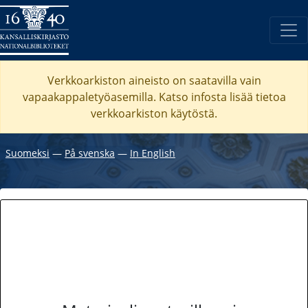
Verkkoarkiston aineisto on saatavilla vain
vapaakappaletyöasemilla. Katso
infosta
lisää tietoa
verkkoarkiston käytöstä.
Suomeksi
―
På svenska
―
In English