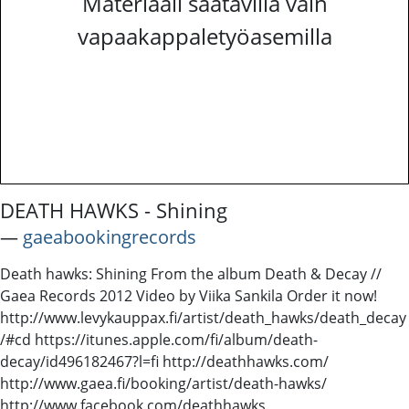
Materiaali saatavilla vain
vapaakappaletyöasemilla
DEATH HAWKS - Shining
―
gaeabookingrecords
Death hawks: Shining From the album Death & Decay //
Gaea Records 2012 Video by Viika Sankila Order it now!
http://www.levykauppax.fi/artist/death_hawks/death_decay
/#cd https://itunes.apple.com/fi/album/death-
decay/id496182467?l=fi http://deathhawks.com/
http://www.gaea.fi/booking/artist/death-hawks/
http://www.facebook.com/deathhawks