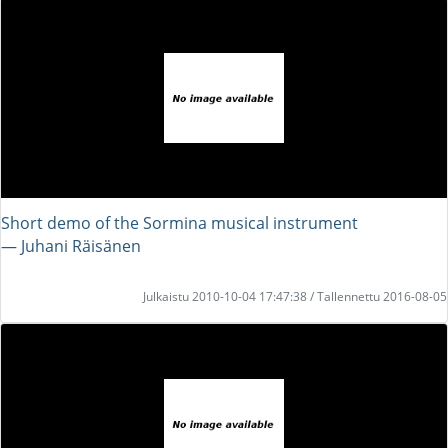
Short demo of the Sormina musical instrument
― Juhani Räisänen
Julkaistu 2010-10-04 17:47:38 / Tallennettu 2016-08-05