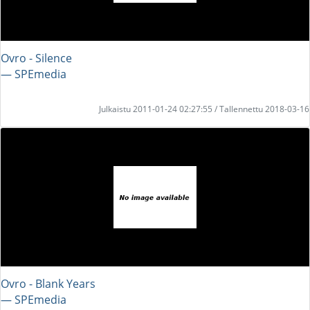
Ovro - Silence
― SPEmedia
Julkaistu 2011-01-24 02:27:55 / Tallennettu 2018-03-16
Ovro - Blank Years
― SPEmedia