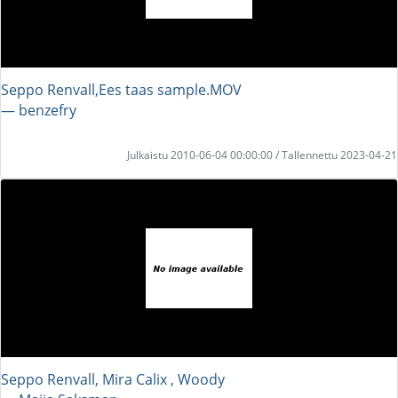
Seppo Renvall,Ees taas sample.MOV
― benzefry
Julkaistu 2010-06-04 00:00:00 / Tallennettu 2023-04-21
Seppo Renvall, Mira Calix , Woody