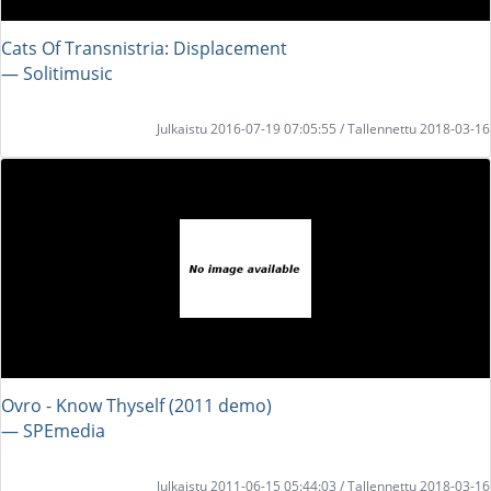
Cats Of Transnistria: Displacement
― Solitimusic
Julkaistu 2016-07-19 07:05:55 / Tallennettu 2018-03-16
Ovro - Know Thyself (2011 demo)
― SPEmedia
Julkaistu 2011-06-15 05:44:03 / Tallennettu 2018-03-16