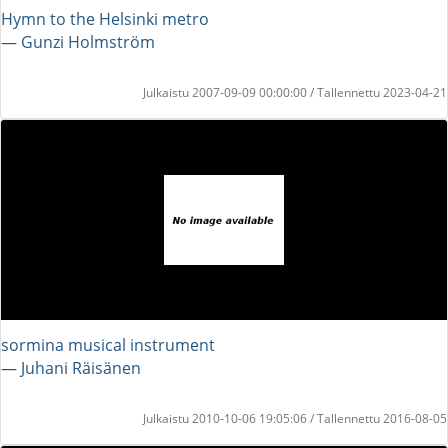
Hymn to the Helsinki metro
― Gunzi Holmström
Julkaistu 2007-09-09 00:00:00 / Tallennettu 2023-04-21
sormina musical instrument
― Juhani Räisänen
Julkaistu 2010-10-06 19:05:06 / Tallennettu 2016-08-05