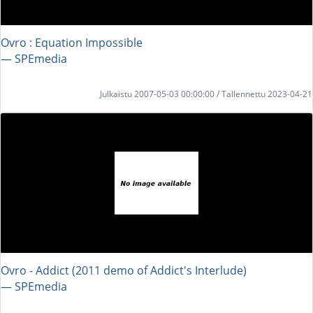
Ovro : Equation Impossible
― SPEmedia
Julkaistu 2007-05-03 00:00:00 / Tallennettu 2023-04-21
Ovro - Addict (2011 demo of Addict's Interlude)
― SPEmedia