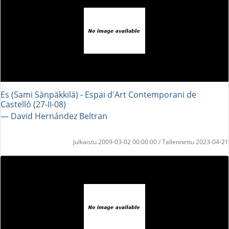
Es (Sami Sänpäkkilä) - Espai d'Art Contemporani de
Castelló (27-II-08)
― David Hernández Beltran
Julkaistu 2009-03-02 00:00:00 / Tallennettu 2023-04-21