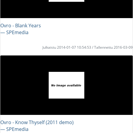
Ovro - Blank Years
― SPEmedia
Julkaistu 2014-01-07 10:54:53 / Tallennettu 2016-03-09
Ovro - Know Thyself (2011 demo)
― SPEmedia