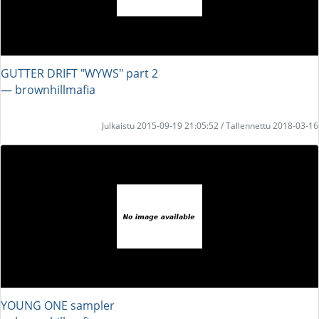
GUTTER DRIFT "WYWS" part 2
― brownhillmafia
Julkaistu 2015-09-19 21:05:52 / Tallennettu 2018-03-16
YOUNG ONE sampler