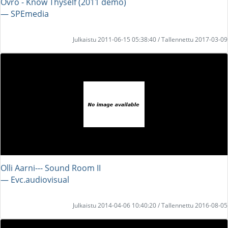
Ovro - Know Thyself (2011 demo)
― SPEmedia
Julkaistu 2011-06-15 05:38:40 / Tallennettu 2017-03-09
Olli Aarni--- Sound Room II
― Evc.audiovisual
Julkaistu 2014-04-06 10:40:20 / Tallennettu 2016-08-05