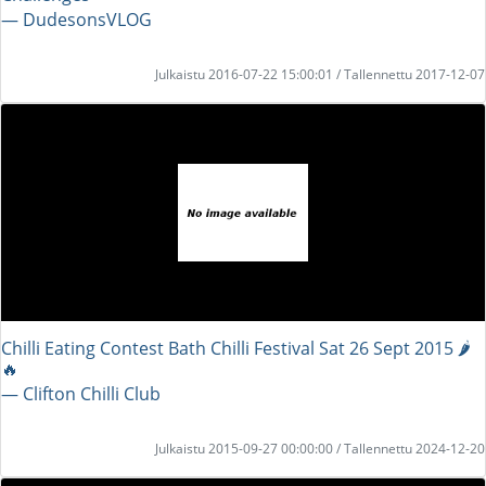
― DudesonsVLOG
Julkaistu 2016-07-22 15:00:01 / Tallennettu 2017-12-07
Chilli Eating Contest Bath Chilli Festival Sat 26 Sept 2015 🌶
🔥
― Clifton Chilli Club
Julkaistu 2015-09-27 00:00:00 / Tallennettu 2024-12-20