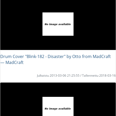
Drum Cover "Blink-182 - Disaster" by Otto from MadCraft
― MadCraft
Julkaistu 2013-03-06 21:25:55 / Tallennettu 2018-03-16