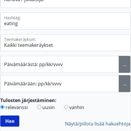
Hashtag:
Teemakeräykset:
Päivämäärästä: pp/kk/vvvv
...
Päivämäärään: pp/kk/vvvv
...
Tulosten järjestäminen:
relevanssi
uusin
vanhin
Näytä/piilota lisää hakuehtoja