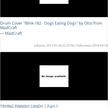
Drum Cover "Blink-182 - Dogs Eating Dogs" by Otto from
MadCraft
― MadCraft
Julkaistu 2013-01-26 22:25:56 / Tallennettu 2018-03-16
TRYING FINNISH CANDY | Part 1