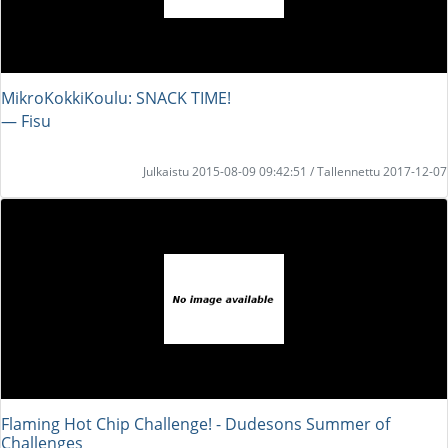
MikroKokkiKoulu: SNACK TIME!
― Fisu
Julkaistu 2015-08-09 09:42:51 / Tallennettu 2017-12-07
Flaming Hot Chip Challenge! - Dudesons Summer of
Challenges