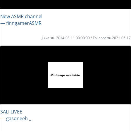
New ASMR channel
― finngamerASMR
Julkaistu 2014-08-11 00:00:00 / Tallennettu 2021-05-17
SALI LIVEE
― gasoneeh _