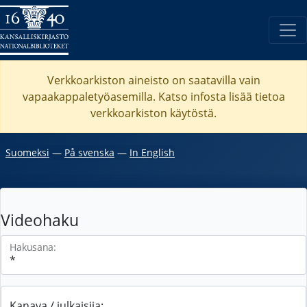
Verkkoarkiston aineisto on saatavilla vain
vapaakappaletyöasemilla. Katso
infosta
lisää tietoa
verkkoarkiston käytöstä.
Suomeksi
―
På svenska
―
In English
Videohaku
Hakusana:
Kanava / julkaisija: