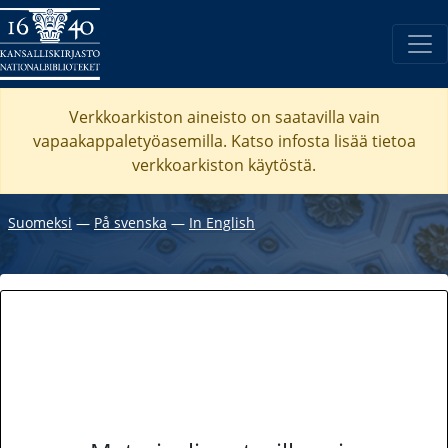
Verkkoarkiston aineisto on saatavilla vain
vapaakappaletyöasemilla. Katso
infosta
lisää tietoa
verkkoarkiston käytöstä.
Suomeksi
―
På svenska
―
In English