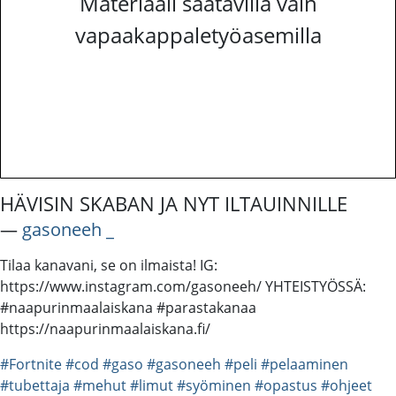
Materiaali saatavilla vain
vapaakappaletyöasemilla
HÄVISIN SKABAN JA NYT ILTAUINNILLE
―
gasoneeh _
Tilaa kanavani, se on ilmaista! IG:
https://www.instagram.com/gasoneeh/ YHTEISTYÖSSÄ:
#naapurinmaalaiskana #parastakanaa
https://naapurinmaalaiskana.fi/
#Fortnite
#cod
#gaso
#gasoneeh
#peli
#pelaaminen
#tubettaja
#mehut
#limut
#syöminen
#opastus
#ohjeet