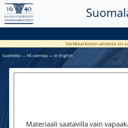
Suomala
Verkkoarkiston aineisto on s
Suomeksi
―
På svenska
―
In English
Materiaali saatavilla vain vapaa