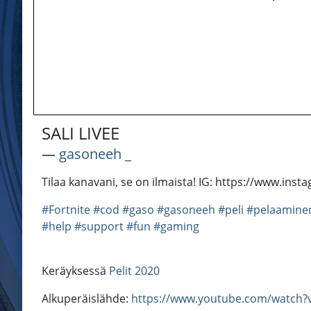
SALI LIVEE
―
gasoneeh _
Tilaa kanavani, se on ilmaista! IG: https://www.i
#Fortnite
#cod
#gaso
#gasoneeh
#peli
#pelaamine
#help
#support
#fun
#gaming
Keräyksessä
Pelit 2020
Alkuperäislähde:
https://www.youtube.com/watch?