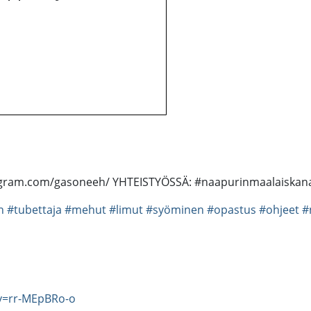
nstagram.com/gasoneeh/ YHTEISTYÖSSÄ: #naapurinmaalaiskan
n
#tubettaja
#mehut
#limut
#syöminen
#opastus
#ohjeet
#
v=rr-MEpBRo-o