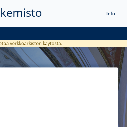
akemisto
Info
ietoa verkkoarkiston käytöstä.