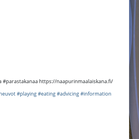
a #parastakanaa https://naapurinmaalaiskana.fi/
neuvot
#playing
#eating
#advicing
#information