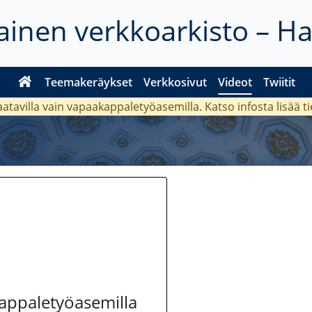
inen verkkoarkisto – H
Teemakeräykset
Verkkosivut
Videot
Twiitit
aatavilla vain vapaakappaletyöasemilla. Katso
infosta
lisää t
kappaletyöasemilla