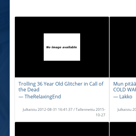
Trolling 36 Year Old Glitcher in Call of
Mun pitää
the Dead
COLD WAR
― TheRelaxingEnd
― Lakko
Julkaistu 2012-08-31 16:41:37 / Tallennettu 2015-
Julkaistu 
10-27