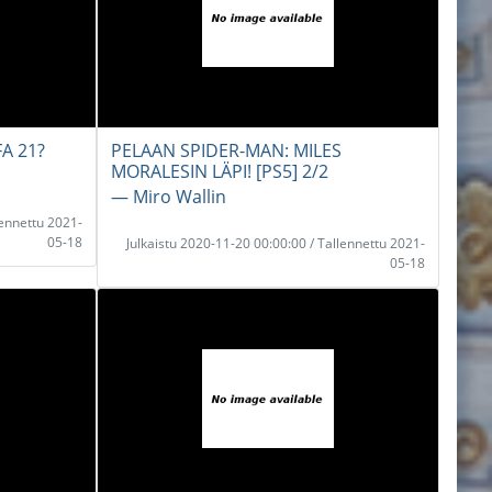
A 21?
PELAAN SPIDER-MAN: MILES
MORALESIN LÄPI! [PS5] 2/2
― Miro Wallin
lennettu 2021-
05-18
Julkaistu 2020-11-20 00:00:00 / Tallennettu 2021-
05-18