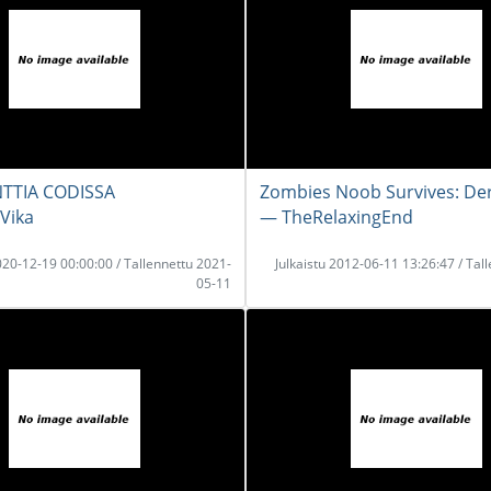
TTIA CODISSA
Zombies Noob Survives: Der
Vika
― TheRelaxingEnd
2020-12-19 00:00:00 / Tallennettu 2021-
Julkaistu 2012-06-11 13:26:47 / Tal
05-11