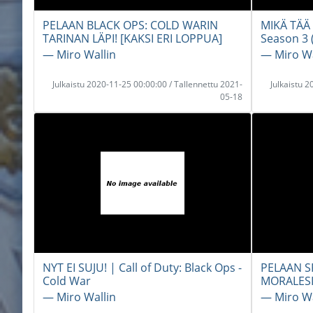
PELAAN BLACK OPS: COLD WARIN
MIKÄ TÄÄ 
TARINAN LÄPI! [KAKSI ERI LOPPUA]
Season 3 
― Miro Wallin
― Miro Wa
Julkaistu 2020-11-25 00:00:00 / Tallennettu 2021-
Julkaistu 
05-18
NYT EI SUJU! | Call of Duty: Black Ops -
PELAAN S
Cold War
MORALESIN
― Miro Wallin
― Miro Wa