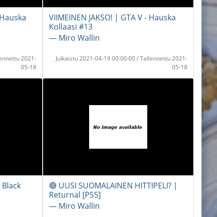
 Hauska
VIIMEINEN JAKSO! | GTA V - Hauska
Kollaasi #13
― Miro Wallin
lennettu 2021-
Julkaistu 2021-04-19 00:00:00 / Tallennettu 2021-
05-18
05-18
 Black
🔴 UUSI SUOMALAINEN HITTIPELI? |
Returnal [PS5]
― Miro Wallin