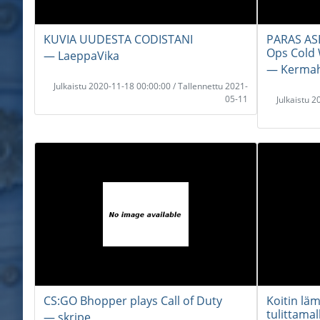
KUVIA UUDESTA CODISTANI
PARAS AS
Ops Cold
― LaeppaVika
― Kermah
Julkaistu 2020-11-18 00:00:00 / Tallennettu 2021-
05-11
Julkaistu 
CS:GO Bhopper plays Call of Duty
Koitin lä
tulittamal
― skripe