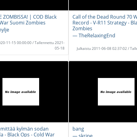
E ZOMBISSA! | COD Black
Call of the Dead Round 70 
 War Suomi Zombies
Record - V-R11 Strategy - Bl
Zombies
ylje
― TheRelaxingEnd
2020-11-15 00:00:00 / Tallennettu 2021-
05-18
Julkaistu 2011-06-08 02:37:02 / Tal
mmittää kylmän sodan
bang
la - Black Ops - Cold War
― skripe