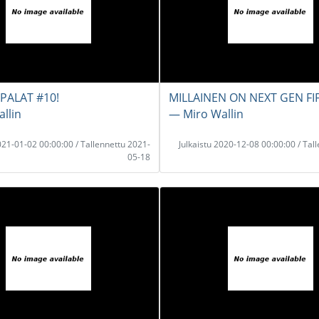
PALAT #10!
MILLAINEN ON NEXT GEN FIF
llin
― Miro Wallin
2021-01-02 00:00:00 / Tallennettu 2021-
Julkaistu 2020-12-08 00:00:00 / Tal
05-18