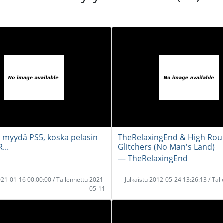
 myydä PS5, koska pelasin
TheRelaxingEnd & High Ro
...
Glitchers (No Man's Land)
― TheRelaxingEnd
2021-01-16 00:00:00 / Tallennettu 2021-
Julkaistu 2012-05-24 13:26:13 / Tal
05-11