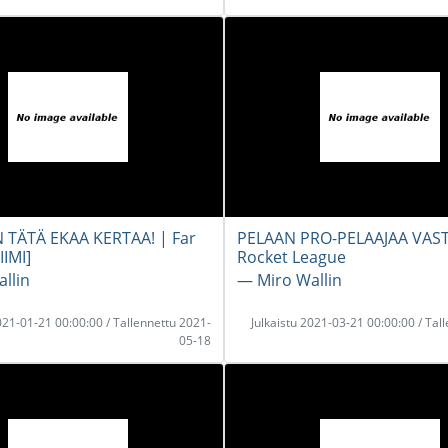
 TÄTÄ EKAA KERTAA! | Far
PELAAN PRO-PELAAJAA VAST
IIMI]
Rocket League
llin
― Miro Wallin
2021-01-21 00:00:00 / Tallennettu 2021-
Julkaistu 2021-03-21 00:00:00 / Tal
05-18