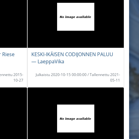
 Riese
KESKI-IKÄISEN CODIJONNEN PALUU
― LaeppaVika
lennettu 2015-
Julkaistu 2020-10-15 00:00:00 / Tallennettu 2021-
10-27
05-11