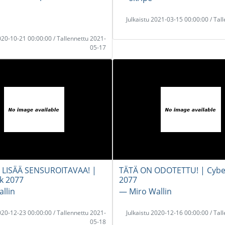
i
Julkaistu 2021-03-15 00:00:00 / Tal
2020-10-21 00:00:00 / Tallennettu 2021-
05-17
A LISÄÄ SENSUROITAVAA! |
TÄTÄ ON ODOTETTU! | Cyb
k 2077
2077
llin
― Miro Wallin
2020-12-23 00:00:00 / Tallennettu 2021-
Julkaistu 2020-12-16 00:00:00 / Tal
05-18