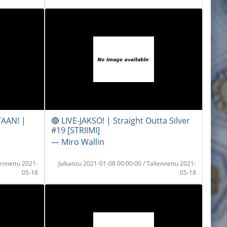
AAN! |
🔴 LIVE-JAKSO! | Straight Outta Silver
#19 [STRIIMI]
― Miro Wallin
lennettu 2021-
Julkaistu 2021-01-08 00:00:00 / Tallennettu 2021-
05-18
05-18