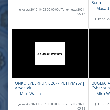
Suomi
― Masatt
Julkaistu 2019-10-03 00:00:00 / Tallennettu 2021-
05-17
Julkaistu 
ONKO CYBERPUNK 2077 PETTYMYS? |
BUGEJA J
Arvostelu
Cyberpun
― Miro Wallin
― Miro Wa
Julkaistu 2021-03-07 00:00:00 / Tallennettu 2021-
Julkaistu 
05-18