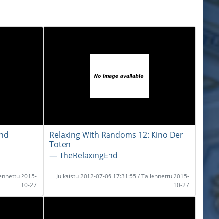
und
Relaxing With Randoms 12: Kino Der
Toten
― TheRelaxingEnd
lennettu 2015-
Julkaistu 2012-07-06 17:31:55 / Tallennettu 2015-
10-27
10-27