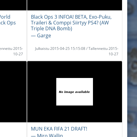
World
Black Ops 3 INFOA! BETA, Exo-Puku,
ack Ops
Traileri & Comppi Siirtyy PS4? (AW
Triple DNA Bomb)
― Garge
lennettu 2015-
Julkaistu 2015-04-25 15:15:08 / Tallennettu 2015-
10-27
10-27
MUN EKA FIFA 21 DRAFT!
― Miro Wallin