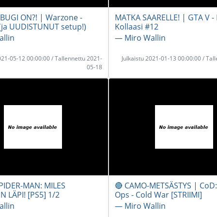
BUGI ON?! | Warzone -
MATKA SAARELLE! | GTA V -
(ja UUDISTUNUT setup!)
Kollaasi #12
llin
― Miro Wallin
2021-05-12 00:00:00 / Tallennettu 2021-
Julkaistu 2021-01-13 00:00:00 / Tal
05-18
PIDER-MAN: MILES
🔴 CAMO-METSÄSTYS | CoD:
 LÄPI! [PS5] 1/2
Ops - Cold War [STRIIMI]
llin
― Miro Wallin