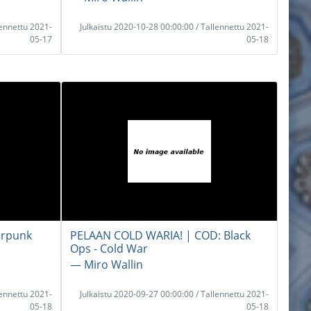
lennettu 2021-
Julkaistu 2020-10-28 00:00:00 / Tallennettu 2021-
05-17
05-18
erpunk
PELAAN COLD WARIA! | COD: Black
Ops - Cold War
― Miro Wallin
lennettu 2021-
Julkaistu 2020-09-27 00:00:00 / Tallennettu 2021-
05-18
05-18