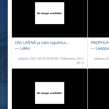
Olin LIVENÄ ja näin tapahtui...
PROPHUN
― Lakko
― Laeppa
Julkaistu 2021-05-05 00:00:00 / Tallennettu 2021-
Julkaistu 
05-11