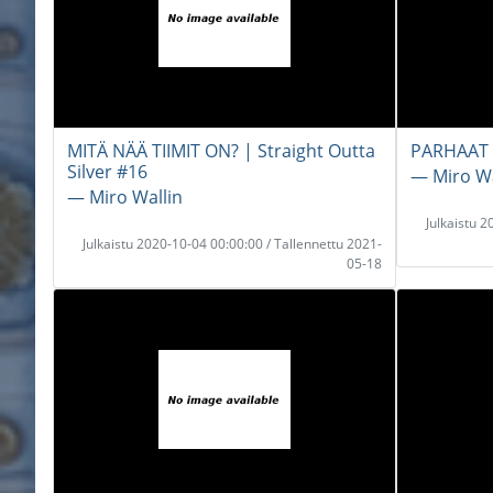
MITÄ NÄÄ TIIMIT ON? | Straight Outta
PARHAAT 
Silver #16
― Miro Wa
― Miro Wallin
Julkaistu 
Julkaistu 2020-10-04 00:00:00 / Tallennettu 2021-
05-18