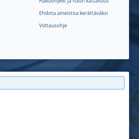
Hakuohjeet ja haun kattavuus
Ehdota aineistoa kerättäväksi
Viittausohje