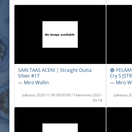
SAIN TAAS ACEN! | Straight Outta
🔴 PELAAN
Silver #17
Cry 5 [STR
― Miro Wallin
― Miro Wa
Julkaistu 2020-11-06 00:00:00 / Tallennettu 2021-
Julkaistu 
05-18