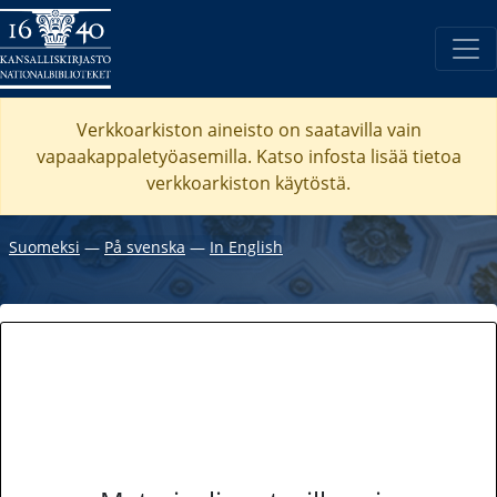
Verkkoarkiston aineisto on saatavilla vain
vapaakappaletyöasemilla. Katso
infosta
lisää tietoa
verkkoarkiston käytöstä.
Suomeksi
―
På svenska
―
In English