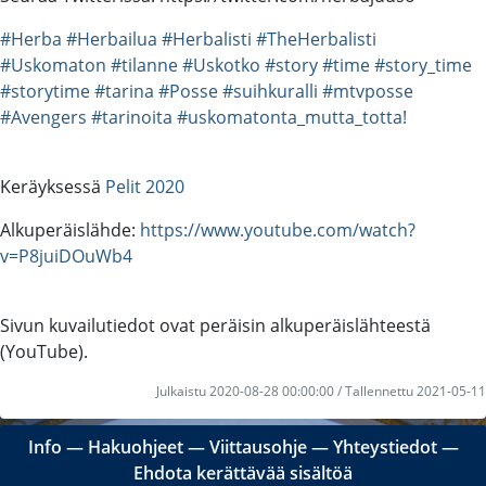
#Herba
#Herbailua
#Herbalisti
#TheHerbalisti
#Uskomaton
#tilanne
#Uskotko
#story
#time
#story_time
#storytime
#tarina
#Posse
#suihkuralli
#mtvposse
#Avengers
#tarinoita
#uskomatonta_mutta_totta!
Keräyksessä
Pelit 2020
Alkuperäislähde:
https://www.youtube.com/watch?
v=P8juiDOuWb4
Sivun kuvailutiedot ovat peräisin alkuperäislähteestä
(YouTube).
Julkaistu 2020-08-28 00:00:00 / Tallennettu 2021-05-11
Info
―
Hakuohjeet
―
Viittausohje
―
Yhteystiedot
―
Ehdota kerättävää sisältöä