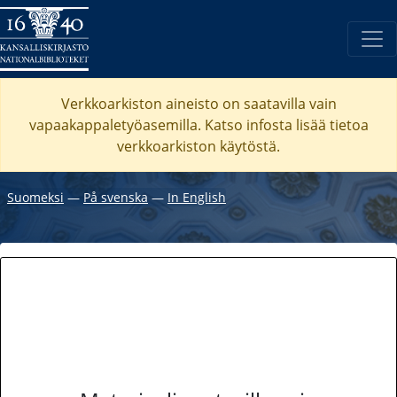
Verkkoarkiston aineisto on saatavilla vain
vapaakappaletyöasemilla. Katso
infosta
lisää tietoa
verkkoarkiston käytöstä.
Suomeksi
―
På svenska
―
In English