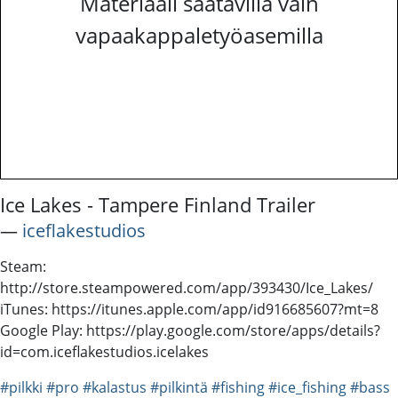
Materiaali saatavilla vain
vapaakappaletyöasemilla
Ice Lakes - Tampere Finland Trailer
―
iceflakestudios
Steam:
http://store.steampowered.com/app/393430/Ice_Lakes/
iTunes: https://itunes.apple.com/app/id916685607?mt=8
Google Play: https://play.google.com/store/apps/details?
id=com.iceflakestudios.icelakes
#pilkki
#pro
#kalastus
#pilkintä
#fishing
#ice_fishing
#bass