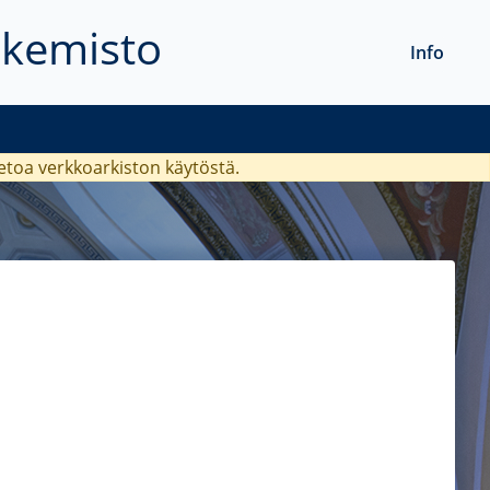
akemisto
Info
ietoa verkkoarkiston käytöstä.