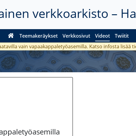
inen verkkoarkisto – H
Teemakeräykset
Verkkosivut
Videot
Twiitit
aatavilla vain vapaakappaletyöasemilla. Katso
infosta
lisää t
kappaletyöasemilla