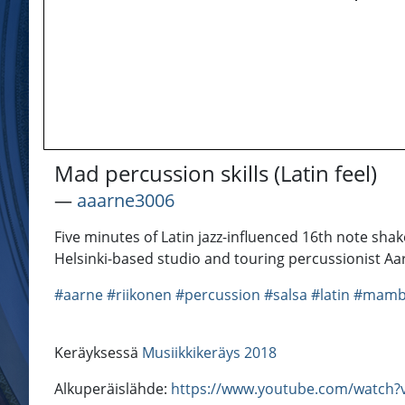
Mad percussion skills (Latin feel)
―
aaarne3006
Five minutes of Latin jazz-influenced 16th note sha
Helsinki-based studio and touring percussionist Aa
#aarne
#riikonen
#percussion
#salsa
#latin
#mam
Keräyksessä
Musiikkikeräys 2018
Alkuperäislähde:
https://www.youtube.com/watch?