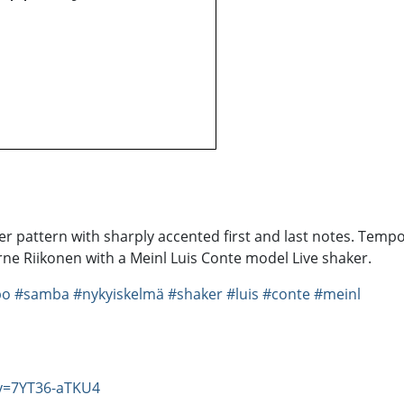
ker pattern with sharply accented first and last notes. Temp
rne Riikonen with a Meinl Luis Conte model Live shaker.
bo
#samba
#nykyiskelmä
#shaker
#luis
#conte
#meinl
v=7YT36-aTKU4