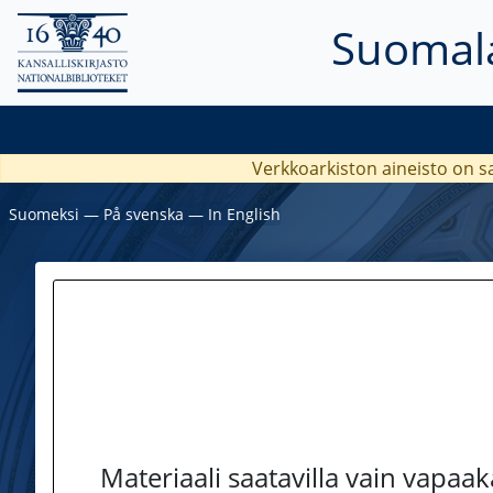
Suomala
Verkkoarkiston aineisto on s
Suomeksi
―
På svenska
―
In English
Materiaali saatavilla vain vapaa