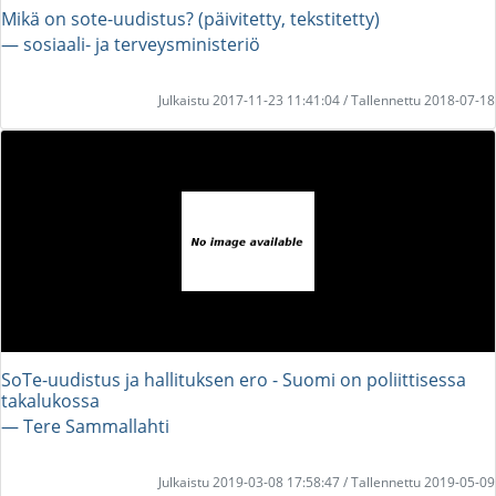
Mikä on sote-uudistus? (päivitetty, tekstitetty)
― sosiaali- ja terveysministeriö
Julkaistu 2017-11-23 11:41:04 / Tallennettu 2018-07-18
SoTe-uudistus ja hallituksen ero - Suomi on poliittisessa
takalukossa
― Tere Sammallahti
Julkaistu 2019-03-08 17:58:47 / Tallennettu 2019-05-09