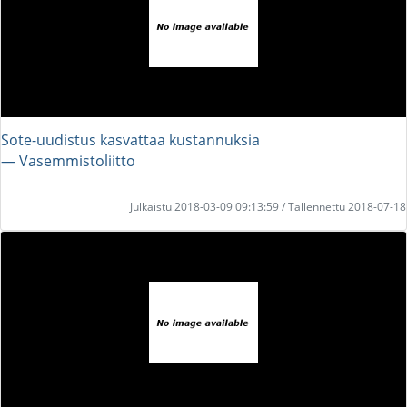
Sote-uudistus kasvattaa kustannuksia
― Vasemmistoliitto
Julkaistu 2018-03-09 09:13:59 / Tallennettu 2018-07-18