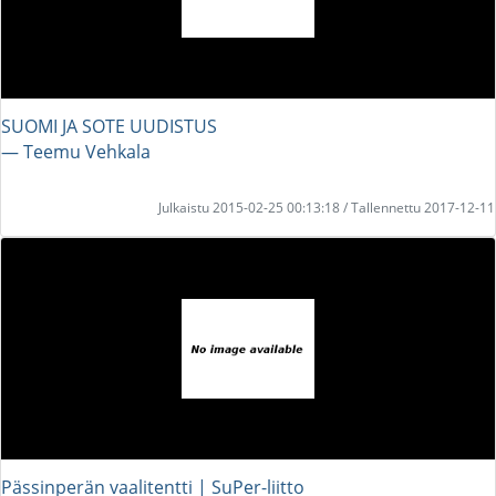
SUOMI JA SOTE UUDISTUS
― Teemu Vehkala
Julkaistu 2015-02-25 00:13:18 / Tallennettu 2017-12-11
Pässinperän vaalitentti | SuPer-liitto