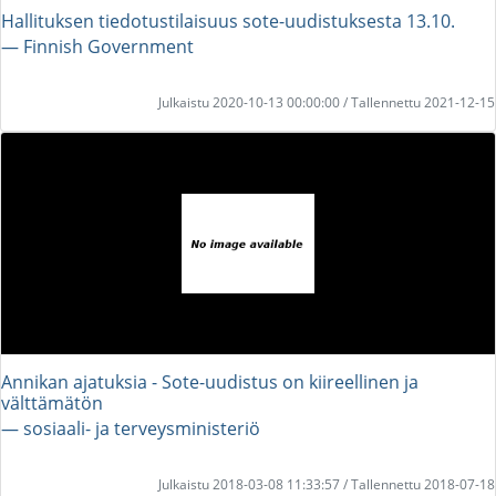
Hallituksen tiedotustilaisuus sote-uudistuksesta 13.10.
― Finnish Government
Julkaistu 2020-10-13 00:00:00 / Tallennettu 2021-12-15
Annikan ajatuksia - Sote-uudistus on kiireellinen ja
välttämätön
― sosiaali- ja terveysministeriö
Julkaistu 2018-03-08 11:33:57 / Tallennettu 2018-07-18