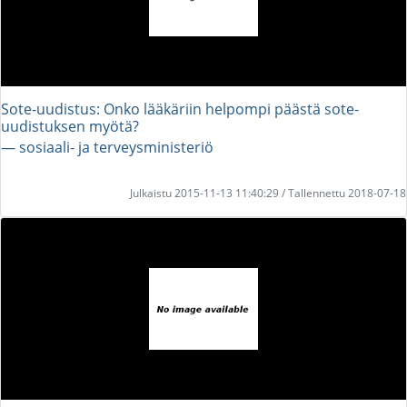
Sote-uudistus: Onko lääkäriin helpompi päästä sote-
uudistuksen myötä?
― sosiaali- ja terveysministeriö
Julkaistu 2015-11-13 11:40:29 / Tallennettu 2018-07-18