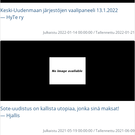
Keski-Uudenmaan järjestöjen vaalipaneeli 13.1.2022
― HyTe ry
Julkaistu 2022-01-14 00:00:00 / Tallennettu 2022-01-21
Sote-uudistus on kallista utopiaa, jonka sinä maksat!
― Hjallis
Julkaistu 2021-05-19 00:00:00 / Tallennettu 2021-06-09