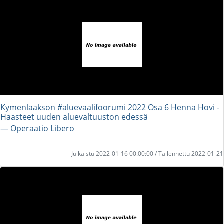
Kymenlaakson #aluevaalifoorumi 2022 Osa 6 Henna Hovi -
Haasteet uuden aluevaltuuston edessä
― Operaatio Libero
Julkaistu 2022-01-16 00:00:00 / Tallennettu 2022-01-21