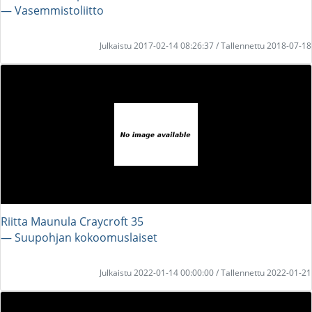
― Vasemmistoliitto
Julkaistu 2017-02-14 08:26:37 / Tallennettu 2018-07-18
Riitta Maunula Craycroft 35
― Suupohjan kokoomuslaiset
Julkaistu 2022-01-14 00:00:00 / Tallennettu 2022-01-21