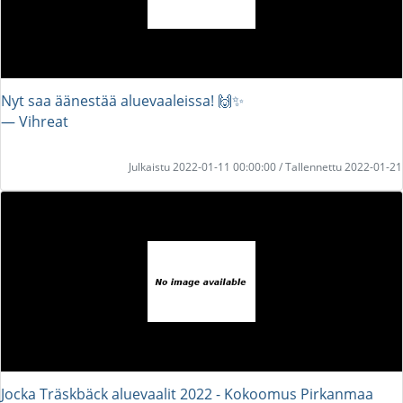
Nyt saa äänestää aluevaaleissa! 🙌✨
― Vihreat
Julkaistu 2022-01-11 00:00:00 / Tallennettu 2022-01-21
Jocka Träskbäck aluevaalit 2022 - Kokoomus Pirkanmaa