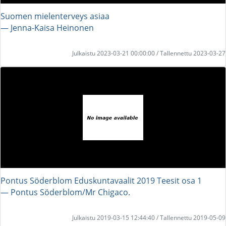
Suomen mielenterveys asiaa
― Jenna-Kaisa Heinonen
Julkaistu 2023-03-21 00:00:00 / Tallennettu 2023-03-27
Pontus Söderblom Eduskuntavaalit 2019 Teesit osa 1
― Pontus Söderblom/Mr Chigaco.
Julkaistu 2019-03-15 12:44:40 / Tallennettu 2019-05-09