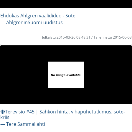
Ehdokas Ahlgren vaalidideo - Sote
― AhlgreninSuomi-uudistus
Julkaistu 2015-03-26 08:48:31 / Tallennettu 2015-06-03
🔴Terevisio #45 | Sähkön hinta, vihapuhetutkimus, sote-
kriisi
― Tere Sammallahti