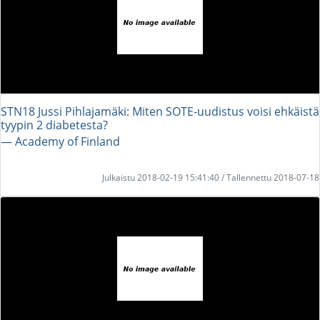
STN18 Jussi Pihlajamäki: Miten SOTE-uudistus voisi ehkäistä
tyypin 2 diabetesta?
― Academy of Finland
Julkaistu 2018-02-19 15:41:40 / Tallennettu 2018-07-18