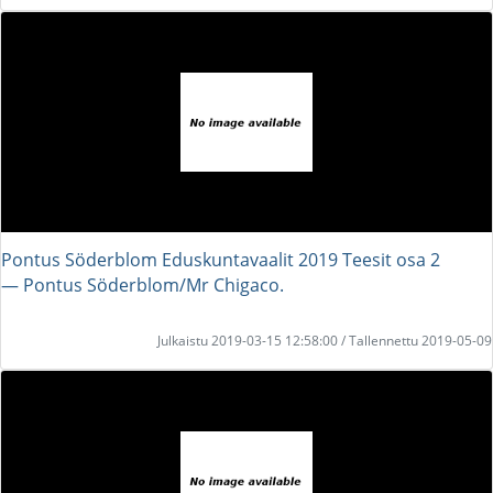
Pontus Söderblom Eduskuntavaalit 2019 Teesit osa 2
― Pontus Söderblom/Mr Chigaco.
Julkaistu 2019-03-15 12:58:00 / Tallennettu 2019-05-09