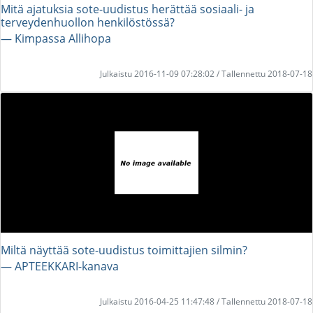
Mitä ajatuksia sote-uudistus herättää sosiaali- ja
terveydenhuollon henkilöstössä?
― Kimpassa Allihopa
Julkaistu 2016-11-09 07:28:02 / Tallennettu 2018-07-18
Miltä näyttää sote-uudistus toimittajien silmin?
― APTEEKKARI-kanava
Julkaistu 2016-04-25 11:47:48 / Tallennettu 2018-07-18