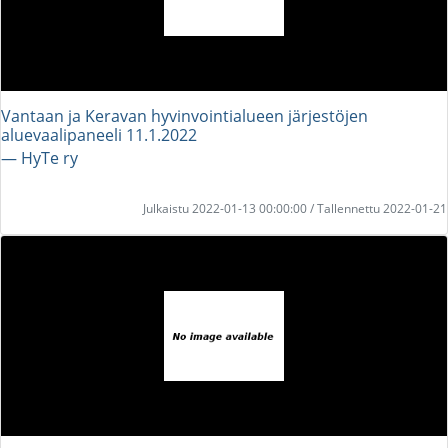
Vantaan ja Keravan hyvinvointialueen järjestöjen
aluevaalipaneeli 11.1.2022
― HyTe ry
Julkaistu 2022-01-13 00:00:00 / Tallennettu 2022-01-21