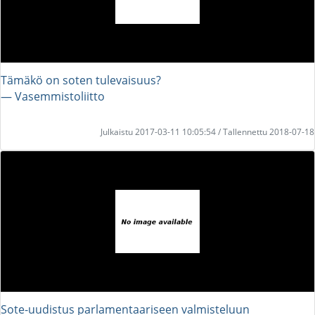
Tämäkö on soten tulevaisuus?
― Vasemmistoliitto
Julkaistu 2017-03-11 10:05:54 / Tallennettu 2018-07-18
Sote-uudistus parlamentaariseen valmisteluun