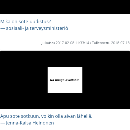
Mikä on sote-uudistus?
― sosiaali- ja terveysministeriö
Julkaistu 2017-02-08 11:33:14 / Tallennettu 2018-07-18
Apu sote sotkuun, voikin olla aivan lähellä.
― Jenna-Kaisa Heinonen