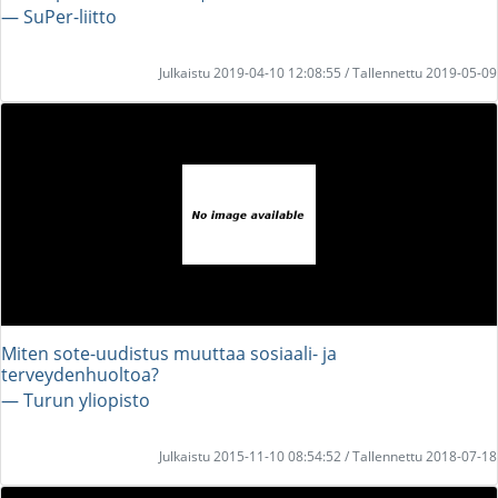
― SuPer-liitto
Julkaistu 2019-04-10 12:08:55 / Tallennettu 2019-05-09
Miten sote-uudistus muuttaa sosiaali- ja
terveydenhuoltoa?
― Turun yliopisto
Julkaistu 2015-11-10 08:54:52 / Tallennettu 2018-07-18