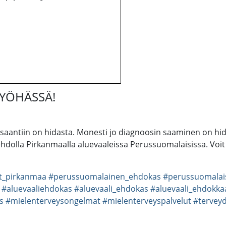
 MYÖHÄSSÄ!
antiin on hidasta. Monesti jo diagnoosin saaminen on hidas
ehdolla Pirkanmaalla aluevaaleissa Perussuomalaisissa. Voit
it_pirkanmaa
#perussuomalainen_ehdokas
#perussuomalai
#aluevaaliehdokas
#aluevaali_ehdokas
#aluevaali_ehdokka
s
#mielenterveysongelmat
#mielenterveyspalvelut
#tervey