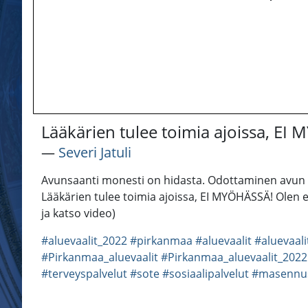
Lääkärien tulee toimia ajoissa, EI
―
Severi Jatuli
Avunsaanti monesti on hidasta. Odottaminen avun sa
Lääkärien tulee toimia ajoissa, EI MYÖHÄSSÄ! Olen 
ja katso video)
#aluevaalit_2022
#pirkanmaa
#aluevaalit
#aluevaal
#Pirkanmaa_aluevaalit
#Pirkanmaa_aluevaalit_2022
#terveyspalvelut
#sote
#sosiaalipalvelut
#masennu