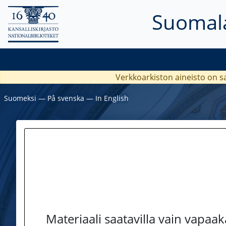
Suomala
Verkkoarkiston aineisto on s
Suomeksi
―
På svenska
―
In English
Materiaali saatavilla vain vapaa