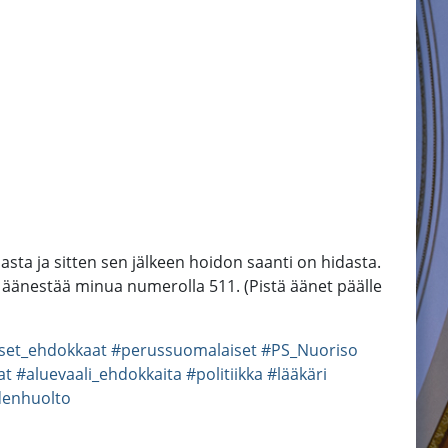
ta ja sitten sen jälkeen hoidon saanti on hidasta.
 äänestää minua numerolla 511. (Pistä äänet päälle
set_ehdokkaat
#perussuomalaiset
#PS_Nuoriso
at
#aluevaali_ehdokkaita
#politiikka
#lääkäri
denhuolto