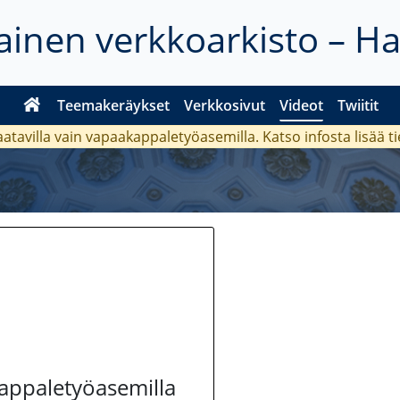
inen verkkoarkisto – H
Teemakeräykset
Verkkosivut
Videot
Twiitit
aatavilla vain vapaakappaletyöasemilla. Katso
infosta
lisää t
kappaletyöasemilla