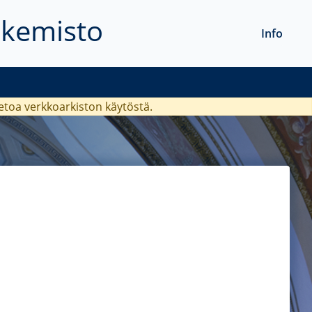
akemisto
Info
ietoa verkkoarkiston käytöstä.