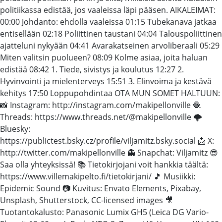
politiikassa edistää, jos vaaleissa läpi pääsen. AIKALEIMAT:
00:00 Johdanto: ehdolla vaaleissa 01:15 Tubekanava jatkaa
entisellään 02:18 Poliittinen taustani 04:04 Talouspoliittinen
ajatteluni nykyään 04:41 Avarakatseinen arvoliberaali 05:29
Miten valitsin puolueen? 08:09 Kolme asiaa, joita haluan
edistää 08:42 1. Tiede, sivistys ja koulutus 12:27 2.
Hyvinvointi ja mielenterveys 15:51 3. Elinvoima ja kestävä
kehitys 17:50 Loppupohdintaa OTA MUN SOMET HALTUUN:
📸 Instagram: http://instagram.com/makipellonville 🧶
Threads: https://www.threads.net/@makipellonville 🌩️
Bluesky:
https://publictest.bsky.cz/profile/viljamitz.bsky.social 📩 X:
http://twitter.com/makipellonville 👻 Snapchat: Viljamitz 😎
Saa olla yhteyksissä! 📚 Tietokirjojani voit hankkia täältä:
https://www.villemakipelto.fi/tietokirjani/ 🎵 Musiikki:
Epidemic Sound 📷 Kuvitus: Envato Elements, Pixabay,
Unsplash, Shutterstock, CC-licensed images 🎥
Tuotantokalusto: Panasonic Lumix GH5 (Leica DG Vario-