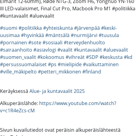
Elmarit 12-60mm), Røde NTG-3, Zoom H6, Yongnuo YN-160
III LED-valaisimet, Final Cut Pro, Macbook Pro M1 #politiikka
#kuntavaalit #aluevaalit
#suomi
#politiikka
#yhteiskunta
#järvenpää
#keski-
uusimaa
#hyvinkää
#mäntsälä
#nurmijärvi
#tuusula
#pornainen
#sote
#sosiaali
#terveydenhuolto
#sairaanhoito
#asiavlogi
#vaalit
#kuntavaalit
#aluevaalit
#suomen_vaalit
#kokoomus
#vihreät
#SDP
#keskusta
#kd
#persussuomalaiset
#ps
#mielipide
#vaikuttaminen
#ville_mäkipelto
#petteri_mikkonen
#finland
Keräyksessä
Alue- ja kuntavaalit 2025
Alkuperäislähde:
https://www.youtube.com/watch?
v=c1R4eZcs-cM
Sivun kuvailutiedot ovat peräisin alkuperäislähteestä