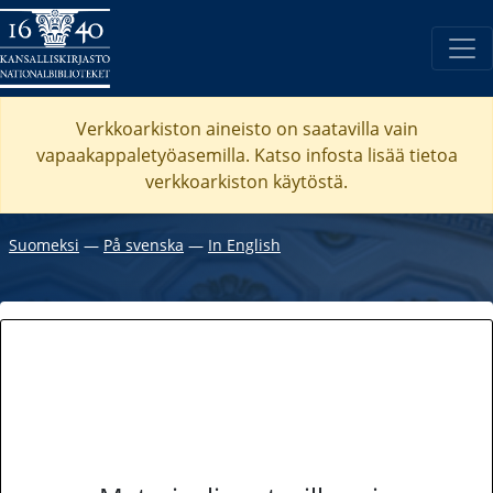
Verkkoarkiston aineisto on saatavilla vain
vapaakappaletyöasemilla. Katso
infosta
lisää tietoa
verkkoarkiston käytöstä.
Suomeksi
―
På svenska
―
In English