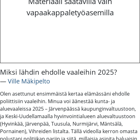
Materiaali saatavilla vain
vapaakappaletyöasemilla
Miksi lähdin ehdolle vaaleihin 2025?
―
Ville Mäkipelto
Olen asettunut ensimmäistä kertaa elämässäni ehdolle
poliittisiin vaaleihin. Minua voi äänestää kunta- ja
aluevaaleissa 2025 – Järvenpäässä kaupunginvaltuustoon,
ja Keski-Uudellamaalla hyvinvointialueen aluevaltuustoon
(Hyvinkää, Järvenpää, Tuusula, Nurmijärvi, Mäntsälä,
Pornainen), Vihreiden listalta. Tällä videolla kerron omasta
polustani politiikan pariin ja siitä, millaisia asioita haluaisin