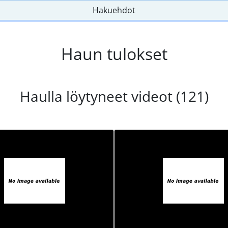
Hakuehdot
Haun tulokset
Haulla löytyneet videot (121)