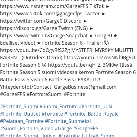
https://www.instagram.com/GargeFPS TikTok ►
https://www.tiktok.com/@gargeefps Twitter ►
https://twitter.com/Garge0 Discord ►
https://discord.gg/Garge Twitch (ENG) ►
https://www.twitch.tv/Garge Snapchat ► Garge0 ★
Edelliset Videot ★ Fortnite Season 6 - Traileri 🤯
https://youtu.be/CbOgvRfS2Zg MYSTEERI MYRSKY MUUTTI
KAIKEN... (Outriders Demo) https://youtu.be/7osNNhIBg9U
Fortnite Season 6 😲 https://youtu.be/-qH_Z_3Mf0w Tässä
Fortnite Season 5 suomi videossa kerron Fortnite Season 6
Battle Pass Season 6 Battle Pass LEAKATTU!
Yhteydenotot/Contact: GargeBusiness@gmail.com
#GargeFPS #FortniteSuomi #Fortnite
#Fortnite_Suomi
#Suomi_Fortnite
#Fortnite_uusi
#Fortnite_Uutiset
#Fortnite
#Fortnite_Battle_Royale
#Pelataan_Fortnite
#Fortnite_Suomeksi
#Suomi_Fortnite_Video
#Garge
#GargeFPS
#Fortnite_Suomi_Uutiset
#Fortnite_Uutiset_Suomi