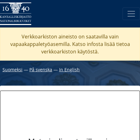
Verkkoarkiston aineisto on saatavilla vain
vapaakappaletyöasemilla. Katso
infosta
lisää tietoa
verkkoarkiston käytöstä.
Suomeksi
―
På svenska
―
In English