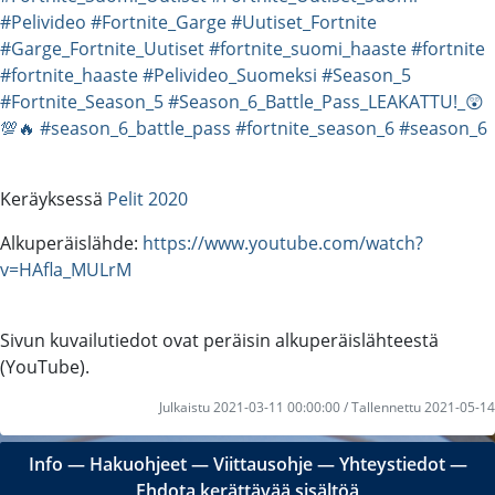
#Pelivideo
#Fortnite_Garge
#Uutiset_Fortnite
#Garge_Fortnite_Uutiset
#fortnite_suomi_haaste
#fortnite
#fortnite_haaste
#Pelivideo_Suomeksi
#Season_5
#Fortnite_Season_5
#Season_6_Battle_Pass_LEAKATTU!_😲
💯🔥
#season_6_battle_pass
#fortnite_season_6
#season_6
Keräyksessä
Pelit 2020
Alkuperäislähde:
https://www.youtube.com/watch?
v=HAfla_MULrM
Sivun kuvailutiedot ovat peräisin alkuperäislähteestä
(YouTube).
Julkaistu 2021-03-11 00:00:00 / Tallennettu 2021-05-14
Info
―
Hakuohjeet
―
Viittausohje
―
Yhteystiedot
―
Ehdota kerättävää sisältöä