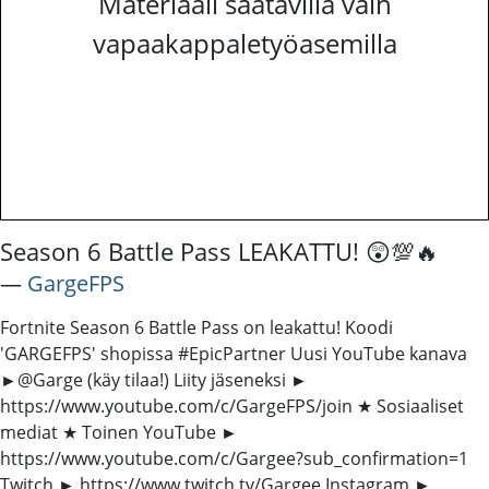
Materiaali saatavilla vain
vapaakappaletyöasemilla
Season 6 Battle Pass LEAKATTU! 😲💯🔥
―
GargeFPS
Fortnite Season 6 Battle Pass on leakattu! Koodi
'GARGEFPS' shopissa #EpicPartner Uusi YouTube kanava
►@Garge (käy tilaa!) Liity jäseneksi ►
https://www.youtube.com/c/GargeFPS/join ★ Sosiaaliset
mediat ★ Toinen YouTube ►
https://www.youtube.com/c/Gargee?sub_confirmation=1
Twitch ► https://www.twitch.tv/Gargee Instagram ►