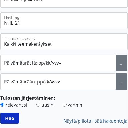
Hashtag:
Teemakeräykset:
Päivämäärästä: pp/kk/vvvv
...
Päivämäärään: pp/kk/vvvv
...
Tulosten järjestäminen:
relevanssi
uusin
vanhin
Näytä/piilota lisää hakuehtoja