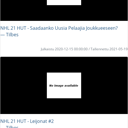
NHL 21 HUT - Saadaanko Uusia Pelaajia Joukkueeseen?
― Tilbes
Julkaistu 2020-12-15 00:00:00 / Tallennettu 2021-05-19
NHL 21 HUT - Leijonat #2
― Tilbes