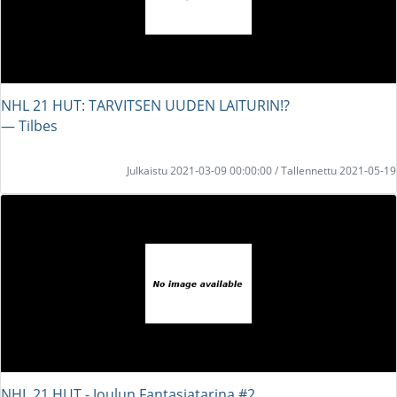
NHL 21 HUT: TARVITSEN UUDEN LAITURIN!?
― Tilbes
Julkaistu 2021-03-09 00:00:00 / Tallennettu 2021-05-19
NHL 21 HUT - Joulun Fantasiatarina #2