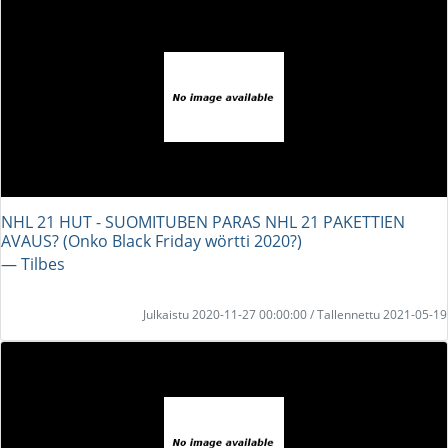
NHL 21 HUT - SUOMITUBEN PARAS NHL 21 PAKETTIEN
AVAUS? (Onko Black Friday wörtti 2020?)
― Tilbes
Julkaistu 2020-11-27 00:00:00 / Tallennettu 2021-05-19