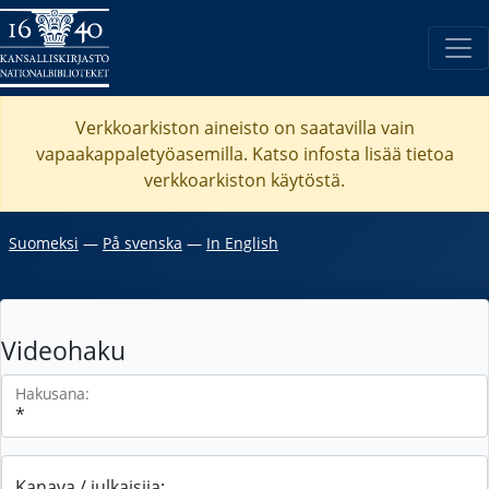
Verkkoarkiston aineisto on saatavilla vain
vapaakappaletyöasemilla. Katso
infosta
lisää tietoa
verkkoarkiston käytöstä.
Suomeksi
―
På svenska
―
In English
Videohaku
Hakusana:
Kanava / julkaisija: