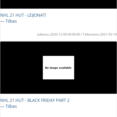
NHL 21 HUT - LEIJONAT!
― Tilbes
Julkaistu 2020-12-09 00:00:00 / Tallennettu 2021-05-19
NHL 21 HUT - BLACK FRIDAY PART 2
― Tilbes