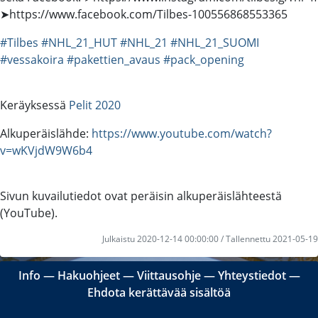
➤https://www.facebook.com/Tilbes-100556868553365
#Tilbes
#NHL_21_HUT
#NHL_21
#NHL_21_SUOMI
#vessakoira
#pakettien_avaus
#pack_opening
Keräyksessä
Pelit 2020
Alkuperäislähde:
https://www.youtube.com/watch?
v=wKVjdW9W6b4
Sivun kuvailutiedot ovat peräisin alkuperäislähteestä
(YouTube).
Julkaistu 2020-12-14 00:00:00 / Tallennettu 2021-05-19
Info
―
Hakuohjeet
―
Viittausohje
―
Yhteystiedot
―
Ehdota kerättävää sisältöä