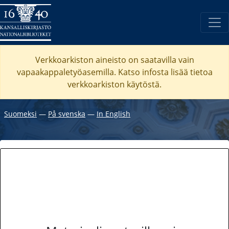
Verkkoarkiston aineisto on saatavilla vain
vapaakappaletyöasemilla. Katso
infosta
lisää tietoa
verkkoarkiston käytöstä.
Suomeksi
―
På svenska
―
In English