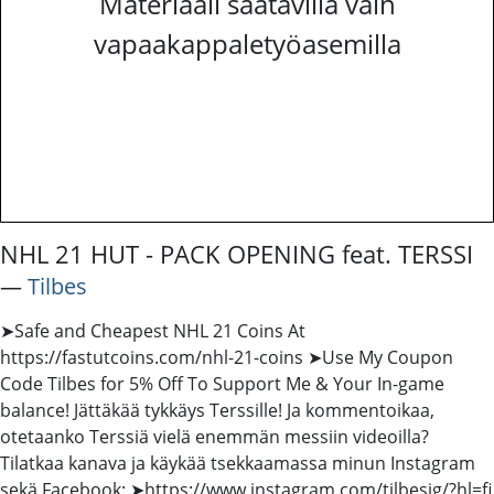
Materiaali saatavilla vain
vapaakappaletyöasemilla
NHL 21 HUT - PACK OPENING feat. TERSSI
―
Tilbes
➤Safe and Cheapest NHL 21 Coins At
https://fastutcoins.com/nhl-21-coins ➤Use My Coupon
Code Tilbes for 5% Off To Support Me & Your In-game
balance! Jättäkää tykkäys Terssille! Ja kommentoikaa,
otetaanko Terssiä vielä enemmän messiin videoilla?
Tilatkaa kanava ja käykää tsekkaamassa minun Instagram
sekä Facebook: ➤https://www.instagram.com/tilbesig/?hl=fi