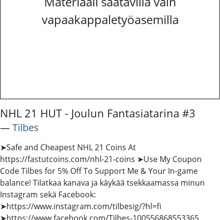
Materiaali saatavilla vain
vapaakappaletyöasemilla
NHL 21 HUT - Joulun Fantasiatarina #3
―
Tilbes
➤Safe and Cheapest NHL 21 Coins At
https://fastutcoins.com/nhl-21-coins ➤Use My Coupon
Code Tilbes for 5% Off To Support Me & Your In-game
balance! Tilatkaa kanava ja käykää tsekkaamassa minun
Instagram sekä Facebook:
➤https://www.instagram.com/tilbesig/?hl=fi
➤https://www.facebook.com/Tilbes-100556868553365