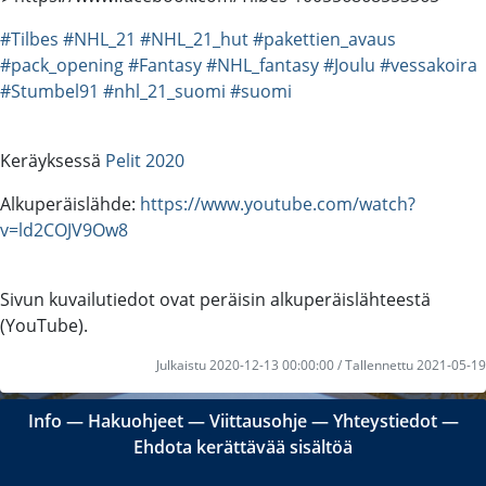
#Tilbes
#NHL_21
#NHL_21_hut
#pakettien_avaus
#pack_opening
#Fantasy
#NHL_fantasy
#Joulu
#vessakoira
#Stumbel91
#nhl_21_suomi
#suomi
Keräyksessä
Pelit 2020
Alkuperäislähde:
https://www.youtube.com/watch?
v=ld2COJV9Ow8
Sivun kuvailutiedot ovat peräisin alkuperäislähteestä
(YouTube).
Julkaistu 2020-12-13 00:00:00 / Tallennettu 2021-05-19
Info
―
Hakuohjeet
―
Viittausohje
―
Yhteystiedot
―
Ehdota kerättävää sisältöä