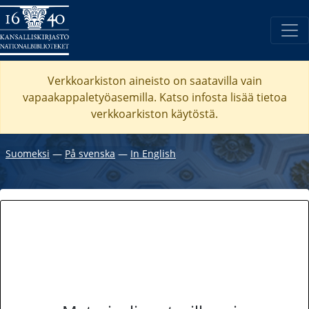
Verkkoarkiston aineisto on saatavilla vain
vapaakappaletyöasemilla. Katso
infosta
lisää tietoa
verkkoarkiston käytöstä.
Suomeksi
―
På svenska
―
In English