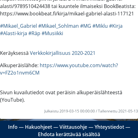
alasti/9789510424438 tai kuuntele ilmaiseksi BookBeatista:
https://www.bookbeat.fi/kirja/mikael-gabriel-alasti-117121
#Mikael_Gabriel
#Mikael_Sohlman
#MG
#Miklu
#Kirja
#Alasti-kirja
#Räp
#Musiikki
Keräyksessä
Verkkokirjallisuus 2020-2021
Alkuperäislähde:
https://www.youtube.com/watch?
v=FZ2o1nvm6CM
Sivun kuvailutiedot ovat peräisin alkuperäislähteestä
(YouTube).
Julkaistu 2019-03-15 00:00:00 / Tallennettu 2021-05-13
Info
―
Hakuohjeet
―
Viittausohje
―
Yhteystiedot
―
Ehdota kerättävää sisältöä