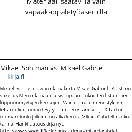
Materiaali saatavilla vain
vapaakappaletyöasemilla
Mikael Sohlman vs. Mikael Gabriel
―
kirja.fi
Mikael Gabrielin avoin elämäkerta Mikael Gabriel - Alasti on
sukellus MG:n elämään ja sisimpään. Lukuisten listahittien,
loppuunmyytyjen keikkojen, Vain elämää -menestyksen,
leffaroolien, oman levy-yhtiön perustamisen ja X-Factor-
tuomaroinnin jälkeen on aika kertoa Mikael Gabrielin koko
tarina. Hanki uutuuskirja nyt:
https://www.wsoy.fi/kirja/laura-friman/mikael-gabriel-