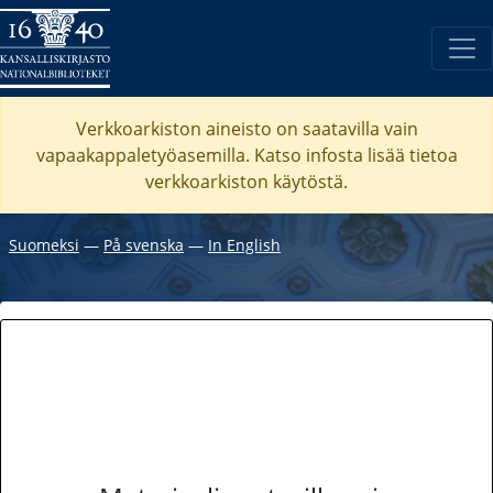
Verkkoarkiston aineisto on saatavilla vain
vapaakappaletyöasemilla. Katso
infosta
lisää tietoa
verkkoarkiston käytöstä.
Suomeksi
―
På svenska
―
In English