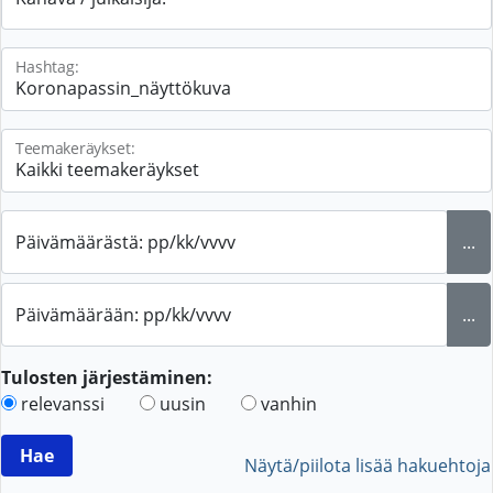
Hashtag:
Teemakeräykset:
Päivämäärästä: pp/kk/vvvv
...
Päivämäärään: pp/kk/vvvv
...
Tulosten järjestäminen:
relevanssi
uusin
vanhin
Näytä/piilota lisää hakuehtoja