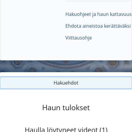
Hakuohjeet ja haun kattavuus
Ehdota aineistoa kerättäväksi
Viittausohje
Hakuehdot
Haun tulokset
Haulla löytyneet videot (1)