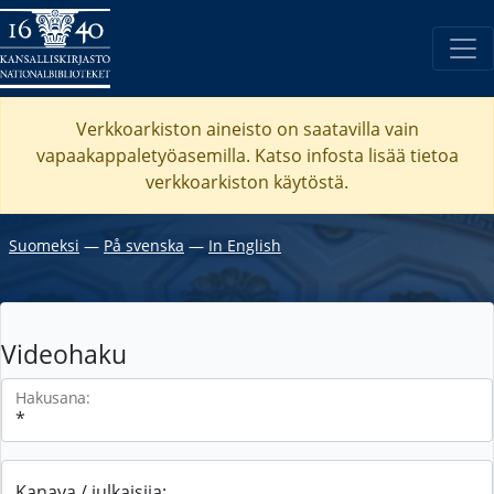
Verkkoarkiston aineisto on saatavilla vain
vapaakappaletyöasemilla. Katso
infosta
lisää tietoa
verkkoarkiston käytöstä.
Suomeksi
―
På svenska
―
In English
Videohaku
Hakusana:
Kanava / julkaisija: