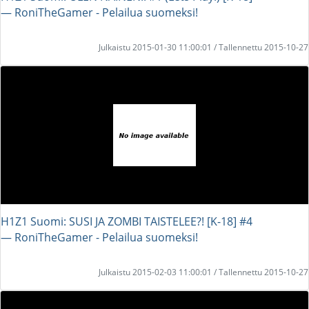
― RoniTheGamer - Pelailua suomeksi!
Julkaistu 2015-01-30 11:00:01 / Tallennettu 2015-10-27
H1Z1 Suomi: SUSI JA ZOMBI TAISTELEE?! [K-18] #4
― RoniTheGamer - Pelailua suomeksi!
Julkaistu 2015-02-03 11:00:01 / Tallennettu 2015-10-27