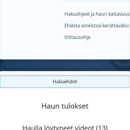
Hakuohjeet ja haun kattavuus
Ehdota aineistoa kerättäväksi
Viittausohje
Hakuehdot
Haun tulokset
Haulla löytyneet videot (13)