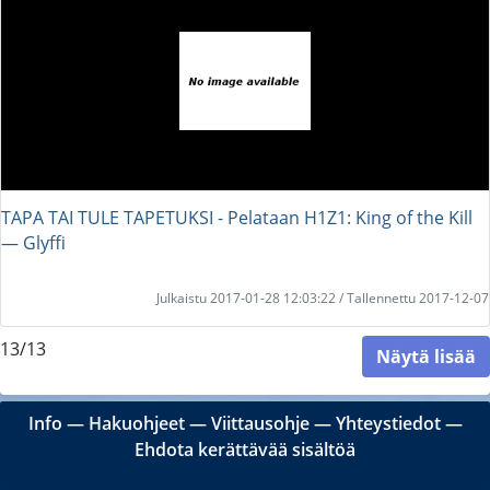
TAPA TAI TULE TAPETUKSI - Pelataan H1Z1: King of the Kill
― Glyffi
Julkaistu 2017-01-28 12:03:22 / Tallennettu 2017-12-07
13/13
Näytä lisää
Info
―
Hakuohjeet
―
Viittausohje
―
Yhteystiedot
―
Ehdota kerättävää sisältöä