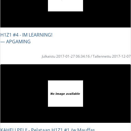
H1Z1 #4 - IM LEARNING!
― APGAMING
Julkaistu 2017-01-27 06:34:16 / Tallennettu 2017-12-07
KAHELI PELI! - Pelataan H1Z1 #1 /w Mauffas