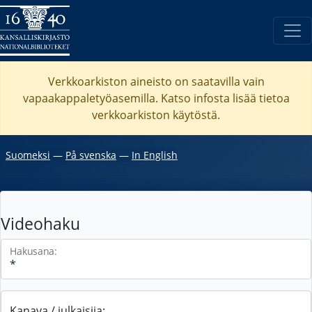
Verkkoarkiston aineisto on saatavilla vain
vapaakappaletyöasemilla. Katso
infosta
lisää tietoa
verkkoarkiston käytöstä.
Suomeksi
―
På svenska
―
In English
Videohaku
Hakusana:
Kanava / julkaisija: