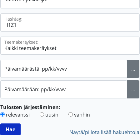
Hashtag:
Teemakeräykset:
Päivämäärästä: pp/kk/vvvv
...
Päivämäärään: pp/kk/vvvv
...
Tulosten järjestäminen:
relevanssi
uusin
vanhin
Näytä/piilota lisää hakuehtoja