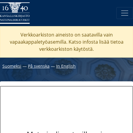
Verkkoarkiston aineisto on saatavilla vain
vapaakappaletyöasemilla. Katso
infosta
lisää tietoa
verkkoarkiston käytöstä.
Suomeksi
―
På svenska
―
In English