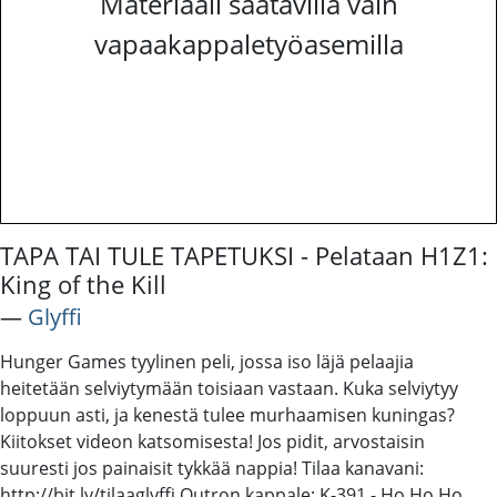
Materiaali saatavilla vain
vapaakappaletyöasemilla
TAPA TAI TULE TAPETUKSI - Pelataan H1Z1:
King of the Kill
―
Glyffi
Hunger Games tyylinen peli, jossa iso läjä pelaajia
heitetään selviytymään toisiaan vastaan. Kuka selviytyy
loppuun asti, ja kenestä tulee murhaamisen kuningas?
Kiitokset videon katsomisesta! Jos pidit, arvostaisin
suuresti jos painaisit tykkää nappia! Tilaa kanavani:
http://bit.ly/tilaaglyffi Outron kappale: K-391 - Ho Ho Ho