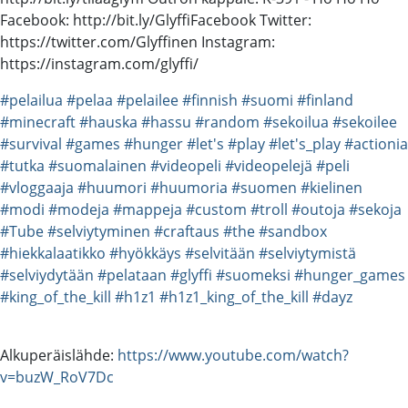
Facebook: http://bit.ly/GlyffiFacebook Twitter:
https://twitter.com/Glyffinen Instagram:
https://instagram.com/glyffi/
#pelailua
#pelaa
#pelailee
#finnish
#suomi
#finland
#minecraft
#hauska
#hassu
#random
#sekoilua
#sekoilee
#survival
#games
#hunger
#let's
#play
#let's_play
#actionia
#tutka
#suomalainen
#videopeli
#videopelejä
#peli
#vloggaaja
#huumori
#huumoria
#suomen
#kielinen
#modi
#modeja
#mappeja
#custom
#troll
#outoja
#sekoja
#Tube
#selviytyminen
#craftaus
#the
#sandbox
#hiekkalaatikko
#hyökkäys
#selvitään
#selviytymistä
#selviydytään
#pelataan
#glyffi
#suomeksi
#hunger_games
#king_of_the_kill
#h1z1
#h1z1_king_of_the_kill
#dayz
Alkuperäislähde:
https://www.youtube.com/watch?
v=buzW_RoV7Dc