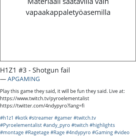
Materiaali saatavilla vain
vapaakappaletyöasemilla
H1Z1 #3 - Shotgun fail
―
APGAMING
Play this game they said, it will be fun they said. Live at:
https://www.twitch.tv/pyroelementalist
https://twitter.com/4ndypyro?lang=fi
#h1z1
#kotk
#streamer
#gamer
#twitch.tv
#Pyroelementalist
#andy_pyro
#twitch
#highlights
#montage
#Ragetage
#Rage
#4ndypyro
#Gaming
#video