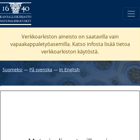
Verkkoarkiston aineisto on saatavilla vain
vapaakappaletyöasemilla. Katso
infosta
lisää tietoa
verkkoarkiston käytöstä.
Suomeksi
―
På svenska
―
In English