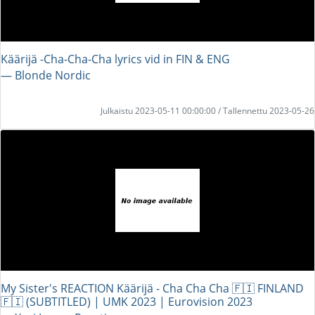
Käärijä -Cha-Cha-Cha lyrics vid in FIN & ENG
― Blonde Nordic
Julkaistu 2023-05-11 00:00:00 / Tallennettu 2023-05-26
My Sister's REACTION Käärijä - Cha Cha Cha 🇫🇮 FINLAND
🇫🇮 (SUBTITLED) | UMK 2023 | Eurovision 2023