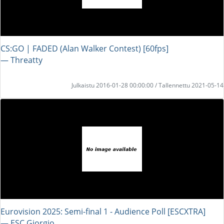
CS:GO | FADED (Alan Walker Contest) [60fps]
― Threatty
Julkaistu 2016-01-28 00:00:00 / Tallennettu 2021-05-14
Eurovision 2025: Semi-final 1 - Audience Poll [ESCXTRA]
― ESC Giorgio