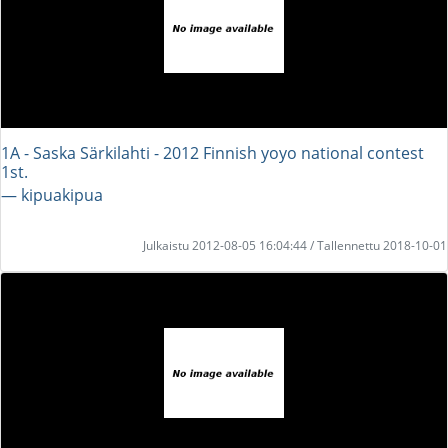
1A - Saska Särkilahti - 2012 Finnish yoyo national contest
1st.
― kipuakipua
Julkaistu 2012-08-05 16:04:44 / Tallennettu 2018-10-01