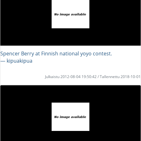
Spencer Berry at Finnish national yoyo contest.
― kipuakipua
Julkaistu 2012-08-04 19:50:42 / Tallennettu 2018-10-01