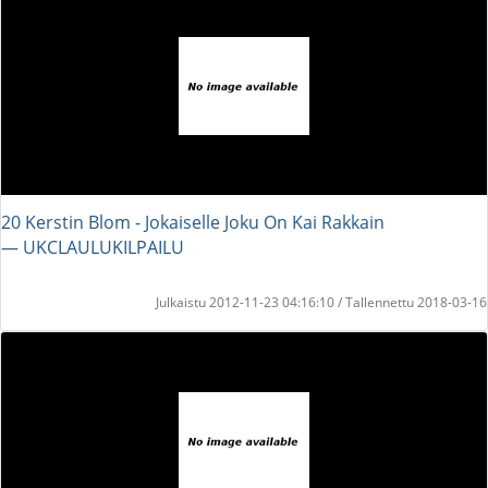
20 Kerstin Blom - Jokaiselle Joku On Kai Rakkain
― UKCLAULUKILPAILU
Julkaistu 2012-11-23 04:16:10 / Tallennettu 2018-03-16