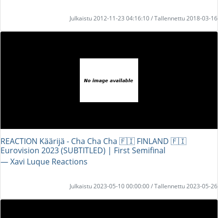
Julkaistu 2012-11-23 04:16:10 / Tallennettu 2018-03-16
REACTION Käärijä - Cha Cha Cha 🇫🇮 FINLAND 🇫🇮
Eurovision 2023 (SUBTITLED) | First Semifinal
― Xavi Luque Reactions
Julkaistu 2023-05-10 00:00:00 / Tallennettu 2023-05-26