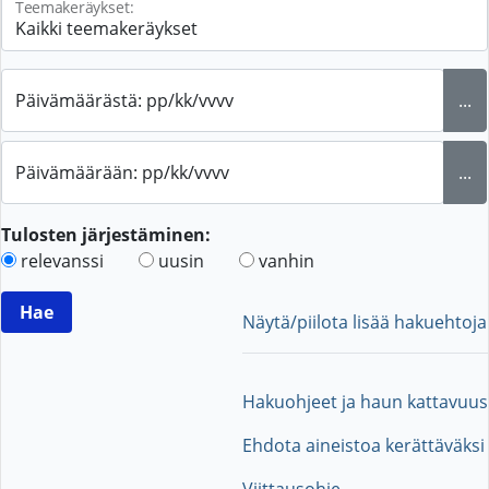
Teemakeräykset:
Päivämäärästä: pp/kk/vvvv
...
Päivämäärään: pp/kk/vvvv
...
Tulosten järjestäminen:
relevanssi
uusin
vanhin
Näytä/piilota lisää hakuehtoja
Hakuohjeet ja haun kattavuus
Ehdota aineistoa kerättäväksi
Viittausohje