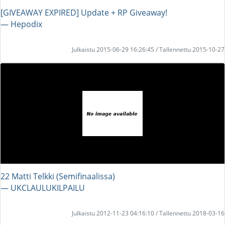
[GIVEAWAY EXPIRED] Update + RP Giveaway!
― Hepodix
Julkaistu 2015-06-29 16:26:45 / Tallennettu 2015-10-27
22 Matti Telkki (Semifinaalissa)
― UKCLAULUKILPAILU
Julkaistu 2012-11-23 04:16:10 / Tallennettu 2018-03-16