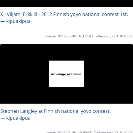
X - Viljami Erkkilä - 2012 Finnish yoyo national contest 1st.
― kipuakipua
Julkaistu 2012-08-06 16:32:14 / Tallennettu 2018-10-01
Stephen Langley at Finnish national yoyo contest.
― kipuakipua
Julkaistu 2012-08-05 14:35:07 / Tallennettu 2018-10-01