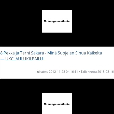
8 Pekka ja Terhi Sakara - Minä Suojelen Sinua Kaikelta
― UKCLAULUKILPAILU
Julkaistu 2012-11-23 04:16:11 / Tallennettu 2018-03-16