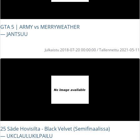
GTA 5 | ARMY vs MERRYWEATHER
― JANTSUU
Julkaistu 2018-07-20 00:00:00 / Tallennettu 2021-05-11
25 Säde Hovisilta - Black Velvet (Semifinaalissa)
― UKCLAULUKILPAILU