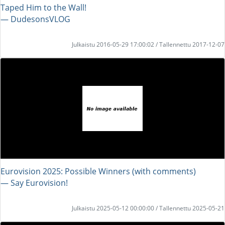
Taped Him to the Wall!
― DudesonsVLOG
Julkaistu 2016-05-29 17:00:02 / Tallennettu 2017-12-07
Eurovision 2025: Possible Winners (with comments)
― Say Eurovision!
Julkaistu 2025-05-12 00:00:00 / Tallennettu 2025-05-21