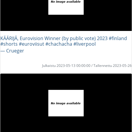
KÄÄRIJÄ, Eurovision Winner (by public vote) 2023 #finland
#shorts #euroviisut #chachacha #liverpool
― Crueger
Julkaistu 2023-05-13 00:00:00 / Tallennettu 2023-05-26