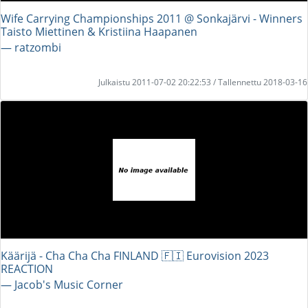
Wife Carrying Championships 2011 @ Sonkajärvi - Winners
Taisto Miettinen & Kristiina Haapanen
― ratzombi
Julkaistu 2011-07-02 20:22:53 / Tallennettu 2018-03-16
Käärijä - Cha Cha Cha FINLAND 🇫🇮 Eurovision 2023
REACTION
― Jacob's Music Corner