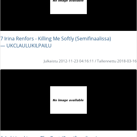
7 Irina Renfors - Killing Me Softly (Semifinaalissa)
― UKCLAULUKILPAILU
Julkaistu 2012-11-23 04:16:11 / Tallennettu 2018-03-16