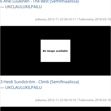
6 Anki Luukinen - The Best (Semifinaalissa)
― UKCLAULUKILPAILU
Julkaistu 2012-11-23 04:16:11 / Tallennettu 2018-03-16
3 Heidi Sundström - Climb (Semifinaalissa)
― UKCLAULUKILPAILU
Julkaistu 2012-11-23 04:16:10 / Tallennettu 2018-03-16