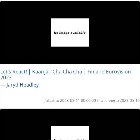
Let's React! | Käärijä - Cha Cha Cha | Finland Eurovision
2023
― Jaryd Headley
Julkaistu 2023-03-11 00:00:00 / Tallennettu 2023-05-10