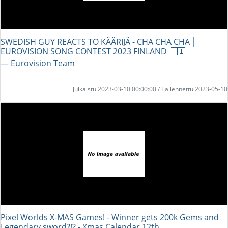
SWEDISH GUY REACTS TO KÄÄRIJÄ - CHA CHA CHA ⎮
EUROVISION SONG CONTEST 2023 FINLAND 🇫🇮
― Eurovision Team
Julkaistu 2023-03-10 00:00:00 / Tallennettu 2023-05-10
Pixel Worlds X-MAS Games! - Winner gets 200k Gems and
Legendary sword?!? - Xmas Calendar 12th