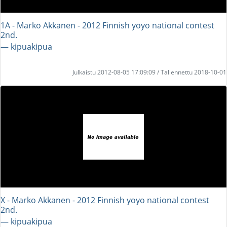
1A - Marko Akkanen - 2012 Finnish yoyo national contest
2nd.
― kipuakipua
Julkaistu 2012-08-05 17:09:09 / Tallennettu 2018-10-01
X - Marko Akkanen - 2012 Finnish yoyo national contest
2nd.
― kipuakipua