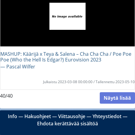
MASHUP: Käärijä x Teya & Salena – Cha Cha Cha / Poe Poe
Poe (Who the Hell Is Edgar?) Eurovision 2023
― Pascal Wilfer
Julkaistu 2023-03-08 00:00:00 / Tallennettu 2023-05-10
40/40
Näytä lisää
Info
―
Hakuohjeet
―
Viittausohje
―
Yhteystiedot
―
Ehdota kerättävää sisältöä