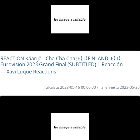
REACTION Käärijä - Cha Cha Cha 🇫🇮 FINLAND 🇫🇮
Eurovision 2023 Grand Final (SUBTITLED) | Reacción
― Xavi Luque Reactions
Julkaistu 2023-05-16 00:00:00 / Tallennettu 2023-05-26