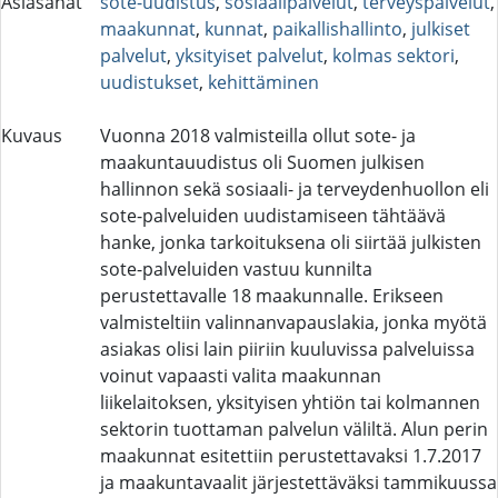
Asiasanat
sote-uudistus
,
sosiaalipalvelut
,
terveyspalvelut
,
maakunnat
,
kunnat
,
paikallishallinto
,
julkiset
palvelut
,
yksityiset palvelut
,
kolmas sektori
,
uudistukset
,
kehittäminen
Kuvaus
Vuonna 2018 valmisteilla ollut sote- ja
maakuntauudistus oli Suomen julkisen
hallinnon sekä sosiaali- ja terveydenhuollon eli
sote-palveluiden uudistamiseen tähtäävä
hanke, jonka tarkoituksena oli siirtää julkisten
sote-palveluiden vastuu kunnilta
perustettavalle 18 maakunnalle. Erikseen
valmisteltiin valinnanvapauslakia, jonka myötä
asiakas olisi lain piiriin kuuluvissa palveluissa
voinut vapaasti valita maakunnan
liikelaitoksen, yksityisen yhtiön tai kolmannen
sektorin tuottaman palvelun väliltä. Alun perin
maakunnat esitettiin perustettavaksi 1.7.2017
ja maakuntavaalit järjestettäväksi tammikuussa