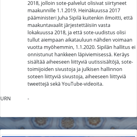
2018, jolloin sote-palvelut olisivat siirtyneet
maakunnille 1.1.2019. Heinäkuussa 2017
pääministeri Juha Sipilä kuitenkin ilmoitti, että
maakuntavaalit järjestettäisiin vasta
lokakuussa 2018, ja että sote-uudistus olisi
tullut aiempaan aikatauluun nähden voimaan
vuotta myöhemmin, 1.1.2020. Sipilän hallitus ei
onnistunut hankkeen läpiviemisessä. Keräys
sisältää aiheeseen liittyviä uutissisältöjä, sote-
toimijoiden sivustoja ja julkisen hallinnon
soteen liittyviä sivustoja, aiheeseen liittyviä
tweettejä sekä YouTube-videoita.
URN
-