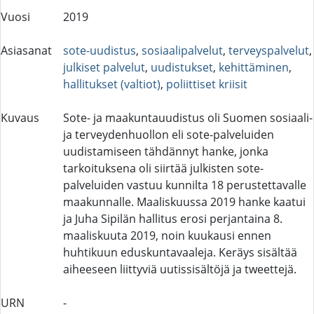
Vuosi
2019
Asiasanat
sote-uudistus
,
sosiaalipalvelut
,
terveyspalvelut
,
julkiset palvelut
,
uudistukset
,
kehittäminen
,
hallitukset (valtiot)
,
poliittiset kriisit
Kuvaus
Sote- ja maakuntauudistus oli Suomen sosiaali-
ja terveydenhuollon eli sote-palveluiden
uudistamiseen tähdännyt hanke, jonka
tarkoituksena oli siirtää julkisten sote-
palveluiden vastuu kunnilta 18 perustettavalle
maakunnalle. Maaliskuussa 2019 hanke kaatui
ja Juha Sipilän hallitus erosi perjantaina 8.
maaliskuuta 2019, noin kuukausi ennen
huhtikuun eduskuntavaaleja. Keräys sisältää
aiheeseen liittyviä uutissisältöjä ja tweettejä.
URN
-