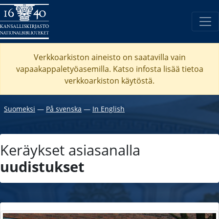
Verkkoarkiston aineisto on saatavilla vain
vapaakappaletyöasemilla. Katso
infosta
lisää tietoa
verkkoarkiston käytöstä.
Suomeksi
―
På svenska
―
In English
Keräykset asiasanalla
uudistukset