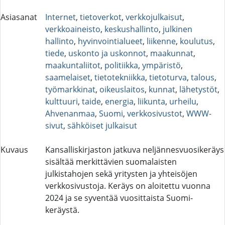
Asiasanat
Internet
,
tietoverkot
,
verkkojulkaisut
,
verkkoaineisto
,
keskushallinto
,
julkinen
hallinto
,
hyvinvointialueet
,
liikenne
,
koulutus
,
tiede
,
uskonto ja uskonnot
,
maakunnat
,
maakuntaliitot
,
politiikka
,
ympäristö
,
saamelaiset
,
tietotekniikka
,
tietoturva
,
talous
,
työmarkkinat
,
oikeuslaitos
,
kunnat
,
lähetystöt
,
kulttuuri
,
taide
,
energia
,
liikunta
,
urheilu
,
Ahvenanmaa
,
Suomi
,
verkkosivustot
,
WWW-
sivut
,
sähköiset julkaisut
Kuvaus
Kansalliskirjaston jatkuva neljännesvuosikeräys
sisältää merkittävien suomalaisten
julkistahojen sekä yritysten ja yhteisöjen
verkkosivustoja. Keräys on aloitettu vuonna
2024 ja se syventää vuosittaista Suomi-
keräystä.