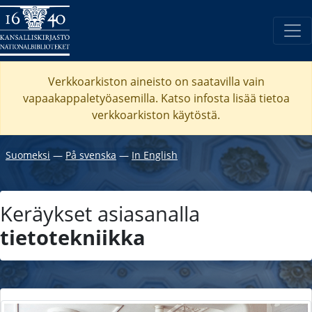
Verkkoarkiston aineisto on saatavilla vain
vapaakappaletyöasemilla. Katso
infosta
lisää tietoa
verkkoarkiston käytöstä.
Suomeksi
―
På svenska
―
In English
Keräykset asiasanalla
tietotekniikka