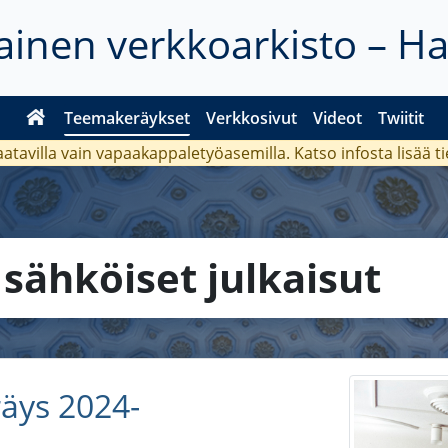
inen verkkoarkisto – H
Teemakeräykset
Verkkosivut
Videot
Twiitit
aatavilla vain vapaakappaletyöasemilla. Katso
infosta
lisää t
a
sähköiset julkaisut
räys 2024-