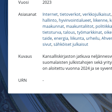
Vuosi
2023
Asiasanat
Internet
,
tietoverkot
,
verkkojulkaisut
hallinto
,
hyvinvointialueet
,
liikenne
,
k
maakunnat
,
maakuntaliitot
,
politiikk
tietoturva
,
talous
,
työmarkkinat
,
oike
taide
,
energia
,
liikunta
,
urheilu
,
Ahve
sivut
,
sähköiset julkaisut
Kuvaus
Kansalliskirjaston jatkuva neljännesv
suomalaisten julkistahojen sekä yrity
on aloitettu vuonna 2024 ja se syven
URN
-