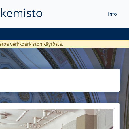
akemisto
Info
ietoa verkkoarkiston käytöstä.