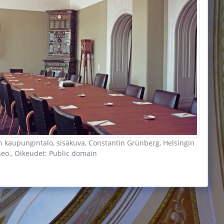
n kaupungintalo, sisäkuva, Constantin Grünberg, Helsingin
o., Oikeudet: Public domain