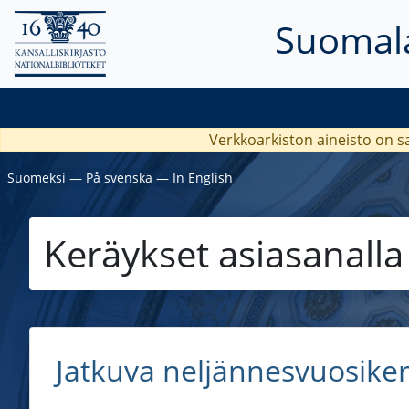
Suomala
Verkkoarkiston aineisto on s
Suomeksi
―
På svenska
―
In English
Keräykset asiasanall
Jatkuva neljännesvuosike