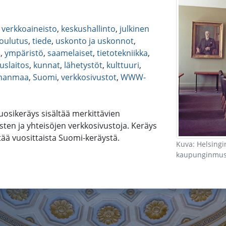
,
verkkoaineisto
,
keskushallinto
,
julkinen
oulutus
,
tiede
,
uskonto ja uskonnot
,
a
,
ympäristö
,
saamelaiset
,
tietotekniikka
,
uslaitos
,
kunnat
,
lähetystöt
,
kulttuuri
,
nanmaa
,
Suomi
,
verkkosivustot
,
WWW-
uosikeräys sisältää merkittävien
sten ja yhteisöjen verkkosivustoja. Keräys
tää vuosittaista Suomi-keräystä.
Kuva: Helsingi
kaupunginmuse