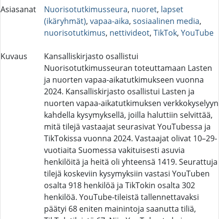
Asiasanat
Nuorisotutkimusseura
,
nuoret
,
lapset
(ikäryhmät)
,
vapaa-aika
,
sosiaalinen media
,
nuorisotutkimus
,
nettivideot
,
TikTok
,
YouTube
Kuvaus
Kansalliskirjasto osallistui
Nuorisotutkimusseuran toteuttamaan Lasten
ja nuorten vapaa-aikatutkimukseen vuonna
2024. Kansalliskirjasto osallistui Lasten ja
nuorten vapaa-aikatutkimuksen verkkokyselyyn
kahdella kysymyksellä, joilla haluttiin selvittää,
mitä tilejä vastaajat seurasivat YouTubessa ja
TikTokissa vuonna 2024. Vastaajat olivat 10–29-
vuotiaita Suomessa vakituisesti asuvia
henkilöitä ja heitä oli yhteensä 1419. Seurattuja
tilejä koskeviin kysymyksiin vastasi YouTuben
osalta 918 henkilöä ja TikTokin osalta 302
henkilöä. YouTube-tileistä tallennettavaksi
päätyi 68 eniten mainintoja saanutta tiliä,