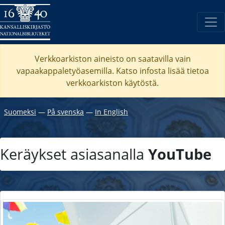
Verkkoarkiston aineisto on saatavilla vain
vapaakappaletyöasemilla. Katso
infosta
lisää tietoa
verkkoarkiston käytöstä.
Suomeksi
―
På svenska
―
In English
Keräykset asiasanalla
YouTube