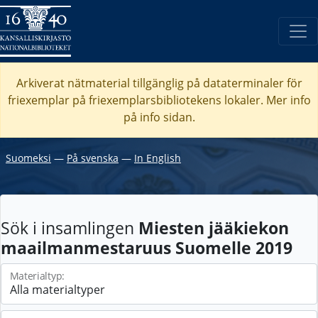
Arkiverat nätmaterial tillgänglig på dataterminaler för
friexemplar på friexemplarsbibliotekens lokaler. Mer info
på info sidan.
Suomeksi
―
På svenska
―
In English
Sök i insamlingen
Miesten jääkiekon
maailmanmestaruus Suomelle 2019
Materialtyp: